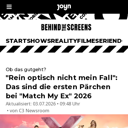
START
SHOWS
REALITY
FILME
SERIEN
DO
Ob das gutgeht?
"Rein optisch nicht mein Fall":
Das sind die ersten Pärchen
bei "Match My Ex" 2026
Aktualisiert:
03.07.2026 • 09:48 Uhr
von
C3 Newsroom