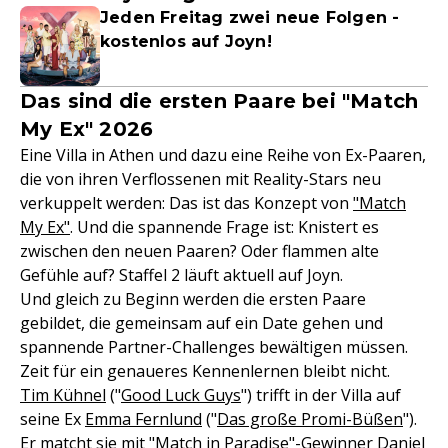
Jeden Freitag zwei neue Folgen -
kostenlos auf Joyn!
Das sind die ersten Paare bei "Match
My Ex" 2026
Eine Villa in Athen und dazu eine Reihe von Ex-Paaren,
die von ihren Verflossenen mit Reality-Stars neu
verkuppelt werden: Das ist das Konzept von
"Match
My Ex"
. Und die spannende Frage ist: Knistert es
zwischen den neuen Paaren? Oder flammen alte
Gefühle auf? Staffel 2 läuft aktuell auf Joyn.
Und gleich zu Beginn werden die ersten Paare
gebildet, die gemeinsam auf ein Date gehen und
spannende Partner-Challenges bewältigen müssen.
Zeit für ein genaueres Kennenlernen bleibt nicht.
Tim Kühnel
("
Good Luck Guys
") trifft in der Villa auf
seine Ex
Emma Fernlund
("
Das große Promi-Büßen
").
Er matcht sie mit "
Match in Paradise
"-Gewinner
Daniel