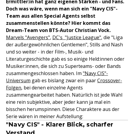
Ermittler:in hat ganz eigenen Stärken - und Fans.
Doch was wäre, wenn man sich ein "Navy CIS"-
Team aus allen Special Agents selbst
zusammenstellen könnte? Hier kommt das
Dream-Team von BTS-Autor Christian Vock.
Marvels "Avengers"
,
DC's "Justice League"
, die "Liga
der außergewöhnlichen Gentlemen", Stills and Nash
und so weiter - in der Film-, Musik- und
Literaturgeschichte gab es so einige Held:innen oder
Musiker:innen, die sich zu Superteams- oder Bands
zusammengeschlossen haben. Im
"Navy CIS"-
Universum
gab es bislang zwar ein paar
Crossover-
Folgen
, bei denen einzelne Agents
zusammengearbeitet haben. Natürlich ist jede Wahl
eine rein subjektive, aber jeder kann ja mal ein
bisschen herumspinnen. Diese Charaktere aus der
Serie wären in meiner Aufstellung:
"Navy CIS" - Klarer Blick, scharfer
Verstand