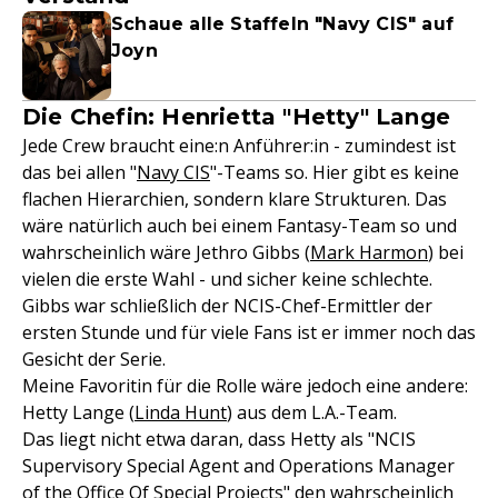
Schaue alle Staffeln "Navy CIS" auf
Joyn
Die Chefin: Henrietta "Hetty" Lange
Jede Crew braucht eine:n Anführer:in - zumindest ist
das bei allen "
Navy CIS
"-Teams so. Hier gibt es keine
flachen Hierarchien, sondern klare Strukturen. Das
wäre natürlich auch bei einem Fantasy-Team so und
wahrscheinlich wäre Jethro Gibbs (
Mark Harmon
) bei
vielen die erste Wahl - und sicher keine schlechte.
Gibbs war schließlich der NCIS-Chef-Ermittler der
ersten Stunde und für viele Fans ist er immer noch das
Gesicht der Serie.
Meine Favoritin für die Rolle wäre jedoch eine andere:
Hetty Lange (
Linda Hunt
) aus dem L.A.-Team.
Das liegt nicht etwa daran, dass Hetty als "NCIS
Supervisory Special Agent and Operations Manager
of the Office Of Special Projects" den wahrscheinlich