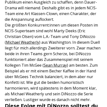
Publikum einen Ausgleich zu schaffen, denn Dauer-
Drama will niemand. Deshalb gibt es in jedem NCIS-
Team eine Art Klassen-Clown, einen Charakter, der
die Anspannung auflockert.
Die größten Konkurrent:innen um diesen Posten im
NCIS-Superteam sind wohl Marty Deeks (Eric
Christian Olsen) vom L.A.-Team und Tony DiNozzo
(
Michael Weatherly
) aus Washington. In diesem Duell
liegt für mich allerdings Zweiterer vorn. Zwar machen
beide in ihren Teams gern Scherze, bei DiNozzo
funktioniert aber das Zusammenspiel mit seinem
Kollegen Tim McGee (
Sean Murray
) am besten. Zum
Beispiel als er mit einem Becher Kaffee in der Hand
über McGees Technik balanciert, in dem aber nur
Konfetti ist. Wie gut die beiden humoristisch
harmonieren, wird spätestens in dem Moment klar,
als Michael Weatherly und sein DiNozzo die Serie
verließen. Lustiger wurde es danach nicht mehr.
Diese Folge mit DiNozzo solltest du