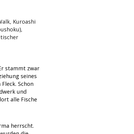
Walk, Kuroashi
oushoku),
tischer
 Er stammt zwar
ziehung seines
 Fleck. Schon
andwerk und
ort alle Fische
rma herrscht.
 wurden die