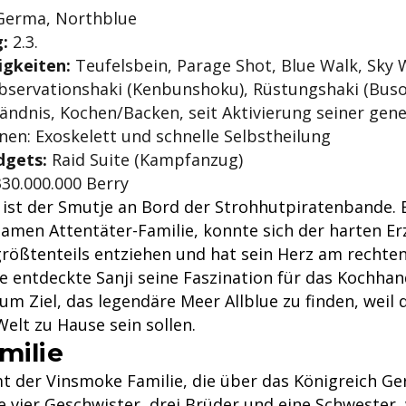
erma, Northblue
:
2.3.
igkeiten:
Teufelsbein, Parage Shot, Blue Walk, Sky 
bservationshaki (Kenbunshoku), Rüstungshaki (Bus
ändnis, Kochen/Backen, seit Aktivierung seiner gene
nen: Exoskelett und schnelle Selbstheilung
dgets:
Raid Suite (Kampfanzug)
30.000.000 Berry
 ist der Smutje an Bord der Strohhutpiratenbande.
samen Attentäter-Familie, konnte sich der harten Er
größtenteils entziehen und hat sein Herz am rechten
nge entdeckte Sanji seine Faszination für das Kochh
zum Ziel, das legendäre Meer Allblue zu finden, weil d
elt zu Hause sein sollen.
milie
t der Vinsmoke Familie, die über das Königreich Ge
e vier Geschwister, drei Brüder und eine Schwester,