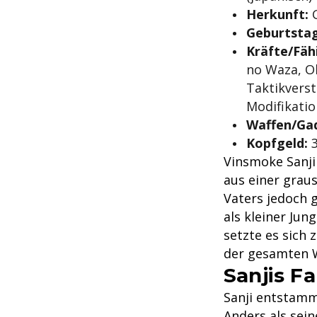
Herkunft:
G
Geburtstag
Kräfte/Fäh
no Waza, O
Taktikverst
Modifikatio
Waffen/Ga
Kopfgeld:
3
Vinsmoke Sanji
aus einer grau
Vaters jedoch 
als kleiner Ju
setzte es sich 
der gesamten W
Sanjis Fa
Sanji entstamm
Anders als sein