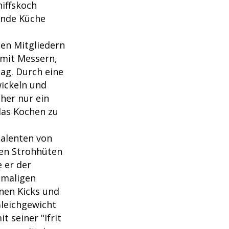
iffskoch
unde Küche
ten Mitgliedern
 mit Messern,
ag. Durch eine
wickeln und
her nur ein
 das Kochen zu
Talenten von
den Strohhüten
 er der
emaligen
nen Kicks und
leichgewicht
 seiner "Ifrit