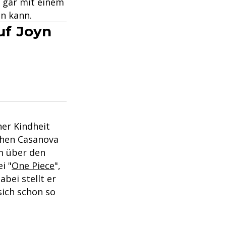
o gar mit einem
n kann.
uf Joyn
ner Kindheit
chen Casanova
hm über den
i "
One Piece
",
bei stellt er
sich schon so