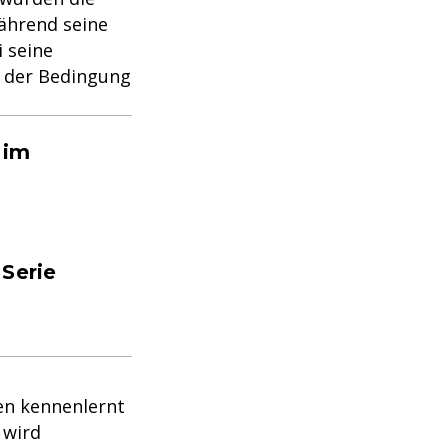
Während seine
 seine
r der Bedingung
 im
 Serie
gen kennenlernt
 wird