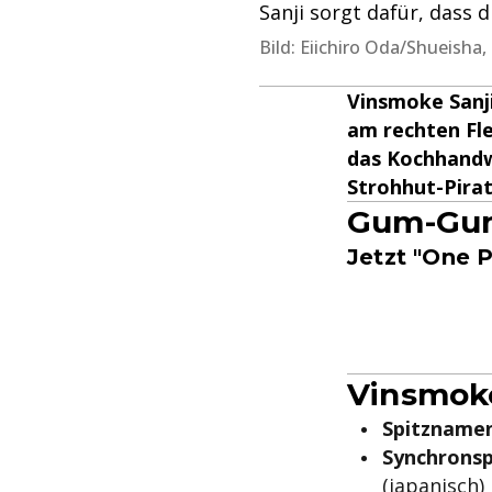
Sanji sorgt dafür, dass 
Bild: Eiichiro Oda/Shueisha
Vinsmoke Sanji
am rechten Fle
das Kochhandw
Strohhut-Pirat
Gum-Gum
Jetzt "One 
Vinsmoke
Spitznamen
Synchronsp
(japanisch)