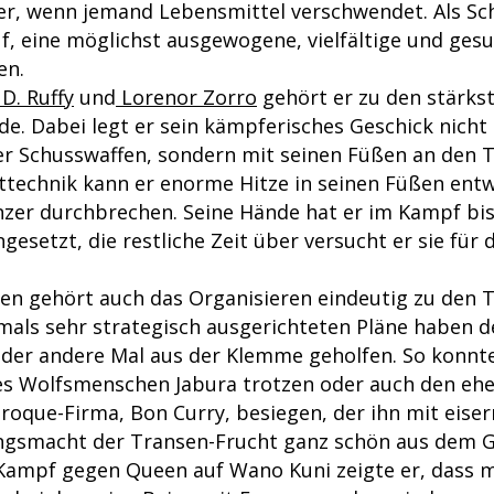
r, wenn jemand Lebensmittel verschwendet. Als Sch
uf, eine möglichst ausgewogene, vielfältige und ges
en.
D. Ruffy
und
Lorenor Zorro
gehört er zu den stärks
de. Dabei legt er sein kämpferisches Geschick nicht
r Schusswaffen, sondern mit seinen Füßen an den T
ttechnik kann er enorme Hitze in seinen Füßen ent
nzer durchbrechen. Seine Hände hat er im Kampf bis
ngesetzt, die restliche Zeit über versucht er sie für
n gehört auch das Organisieren eindeutig zu den 
ftmals sehr strategisch ausgerichteten Pläne haben 
oder andere Mal aus der Klemme geholfen. So konnte
es Wolfsmenschen Jabura trotzen oder auch den eh
roque-Firma, Bon Curry, besiegen, der ihn mit eiser
ngsmacht der Transen-Frucht ganz schön aus dem G
Kampf gegen Queen auf Wano Kuni zeigte er, dass mit