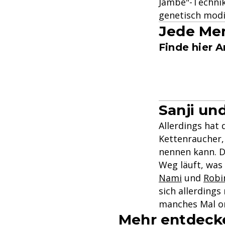
Jambe"-Technik
genetisch modi
Jede Men
Finde hier 
Sanji un
Allerdings hat 
Kettenraucher,
nennen kann. De
Weg läuft, was 
Nami
und
Robi
sich allerdings
manches Mal or
Mehr entdeck