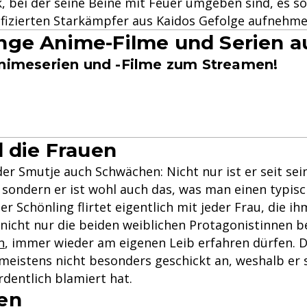
, bei der seine Beine mit Feuer umgeben sind, es s
fizierten Starkämpfer aus Kaidos Gefolge aufnehme
ge Anime-Filme und Serien a
Animeserien und -Filme zum Streamen!
d die Frauen
der Smutje auch Schwächen: Nicht nur ist er seit sei
 sondern er ist wohl auch das, was man einen typis
r Schönling flirtet eigentlich mit jeder Frau, die i
nicht nur die beiden weiblichen Protagonistinnen be
n
, immer wieder am eigenen Leib erfahren dürfen. Da
 meistens nicht besonders geschickt an, weshalb er 
dentlich blamiert hat.
en