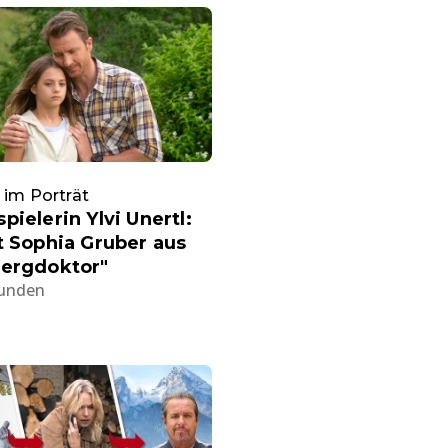
 im Porträt
pielerin Ylvi Unertl:
t Sophia Gruber aus
Bergdoktor"
tunden