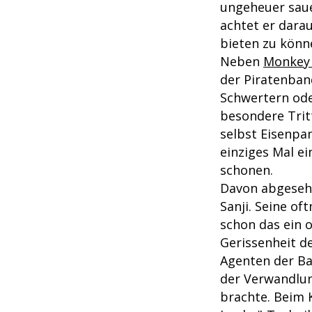
ungeheuer saue
achtet er dara
bieten zu könn
Neben
Monkey 
der Piratenban
Schwertern ode
besondere Trit
selbst Eisenpa
einziges Mal ei
schonen.
Davon abgesehe
Sanji. Seine o
schon das ein 
Gerissenheit d
Agenten der Ba
der Verwandlu
brachte. Beim 