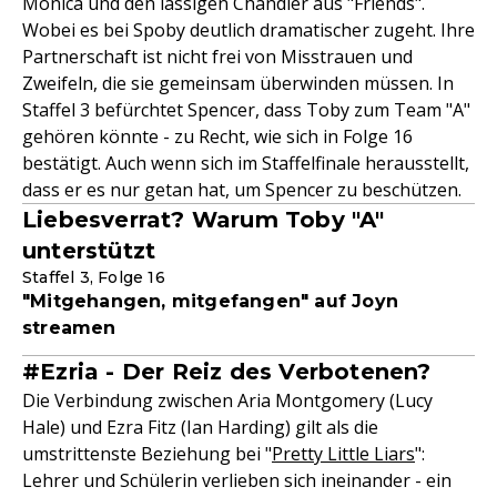
Monica und den lässigen Chandler aus "Friends".
Wobei es bei Spoby deutlich dramatischer zugeht. Ihre
Partnerschaft ist nicht frei von Misstrauen und
Zweifeln, die sie gemeinsam überwinden müssen. In
Staffel 3 befürchtet Spencer, dass Toby zum Team "A"
gehören könnte - zu Recht, wie sich in Folge 16
bestätigt. Auch wenn sich im Staffelfinale herausstellt,
dass er es nur getan hat, um Spencer zu beschützen.
Liebesverrat? Warum Toby "A"
unterstützt
Staffel 3, Folge 16
"Mitgehangen, mitgefangen" auf Joyn
streamen
#Ezria - Der Reiz des Verbotenen?
Die Verbindung zwischen Aria Montgomery (Lucy
Hale) und Ezra Fitz (Ian Harding) gilt als die
umstrittenste Beziehung bei "
Pretty Little Liars
":
Lehrer und Schülerin verlieben sich ineinander - ein