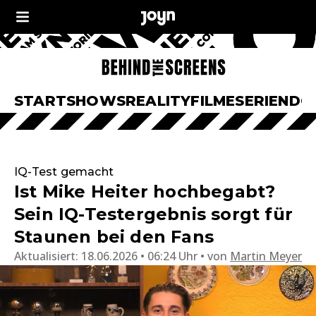
START
SHOWS
REALITY
FILME
SERIEN
DO
IQ-Test gemacht
Ist Mike Heiter hochbegabt?
Sein IQ-Testergebnis sorgt für
Staunen bei den Fans
Aktualisiert:
18.06.2026 • 06:24 Uhr
von
Martin Meyer