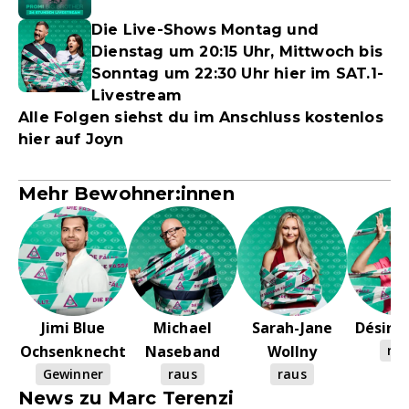
Die Live-Shows Montag und
Dienstag um 20:15 Uhr, Mittwoch bis
Sonntag um 22:30 Uhr hier im SAT.1-
Livestream
Alle Folgen siehst du im Anschluss kostenlos
hier auf Joyn
Mehr Bewohner:innen
Jimi Blue
Michael
Sarah-Jane
Désiré
Ochsenknecht
Naseband
Wollny
rau
Gewinner
raus
raus
News zu Marc Terenzi