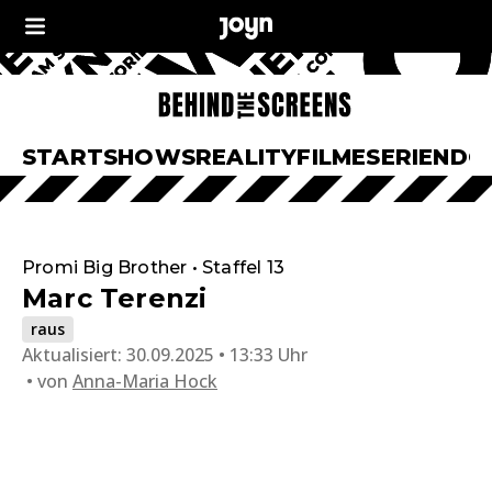
START
SHOWS
REALITY
FILME
SERIEN
DO
Promi Big Brother • Staffel 13
Marc Terenzi
raus
Aktualisiert:
30.09.2025 • 13:33 Uhr
von
Anna-Maria Hock