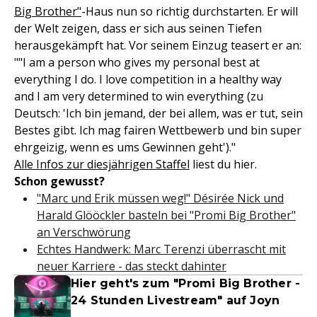
Big Brother"
-Haus nun so richtig durchstarten. Er will
der Welt zeigen, dass er sich aus seinen Tiefen
herausgekämpft hat. Vor seinem Einzug teasert er an:
""I am a person who gives my personal best at
everything I do. I love competition in a healthy way
and I am very determined to win everything (zu
Deutsch: 'Ich bin jemand, der bei allem, was er tut, sein
Bestes gibt. Ich mag fairen Wettbewerb und bin super
ehrgeizig, wenn es ums Gewinnen geht')."
Alle Infos zur diesjährigen Staffel
liest du hier.
Schon gewusst?
"Marc und Erik müssen weg!" Désirée Nick und
Harald Glööckler basteln bei "Promi Big Brother"
an Verschwörung
Echtes Handwerk: Marc Terenzi überrascht mit
neuer Karriere - das steckt dahinter
Hier geht's zum "Promi Big Brother -
24 Stunden Livestream" auf Joyn