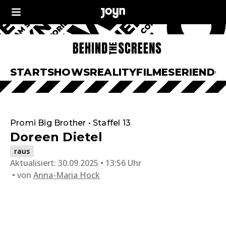
START
SHOWS
REALITY
FILME
SERIEN
DO
Promi Big Brother • Staffel 13
Doreen Dietel
raus
Aktualisiert:
30.09.2025 • 13:56 Uhr
von
Anna-Maria Hock