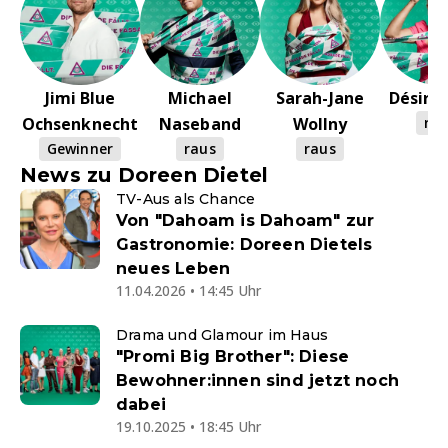
Jimi Blue
Michael
Sarah-Jane
Désiré
Ochsenknecht
Naseband
Wollny
rau
Gewinner
raus
raus
News zu Doreen Dietel
TV-Aus als Chance
Von "Dahoam is Dahoam" zur
Gastronomie: Doreen Dietels
neues Leben
11.04.2026 • 14:45 Uhr
Drama und Glamour im Haus
"Promi Big Brother": Diese
Bewohner:innen sind jetzt noch
dabei
19.10.2025 • 18:45 Uhr