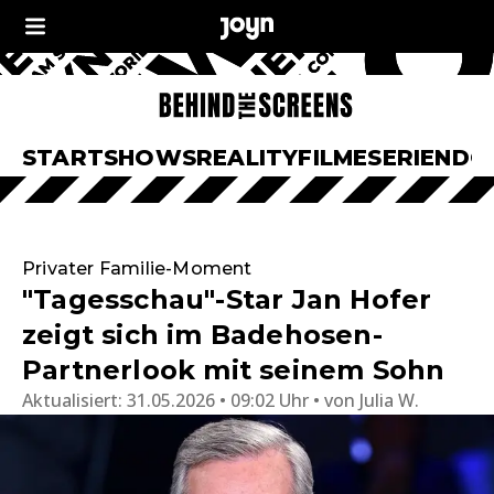
START
SHOWS
REALITY
FILME
SERIEN
DO
Privater Familie-Moment
"Tagesschau"-Star Jan Hofer
zeigt sich im Badehosen-
Partnerlook mit seinem Sohn
Aktualisiert:
31.05.2026 • 09:02 Uhr
von
Julia W.