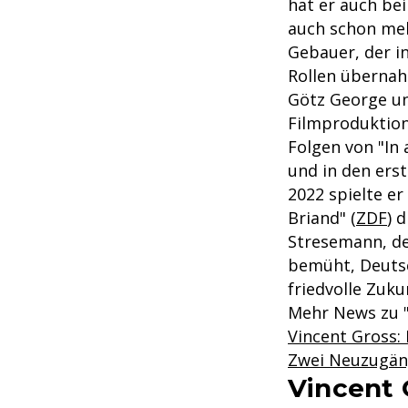
hat er auch bei
auch schon me
Gebauer, der i
Rollen übernahm
Götz George un
Filmproduktione
Folgen von "In 
und in den erst
2022 spielte er
Briand" (
ZDF
) 
Stresemann, de
bemüht, Deutsc
friedvolle Zuku
Mehr News zu "
Vincent Gross: 
Zwei Neuzugäng
Vincent 