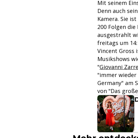
Mit seinem Eins
Denn auch seine
Kamera. Sie ist
200 Folgen die
ausgestrahlt wi
freitags um 14:
Vincent Gross i
Musikshows wi
"
Giovanni Zarre
"immer wieder 
Germany" am Sta
von "Das große 
D
Mehr entdeck