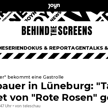
ME
SERIEN
DOKUS & REPORTAGEN
TALKS 
er" bekommt eine Gastrolle
bauer in Lüneburg: "T
et von "Rote Rosen" g
:47 Uhr
von
teleschau