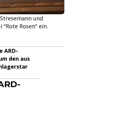
v Stresemann und
i "Rote Rosen" ein.
ie ARD-
 um den aus
hlagerstar
 ARD-