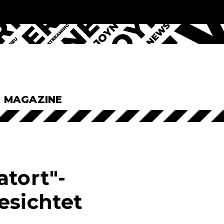
& MAGAZINE
atort"-
esichtet