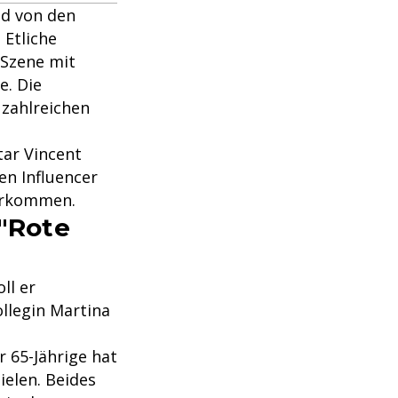
nd von den
Etliche
 Szene mit
e. Die
 zahlreichen
tar Vincent
en Influencer
vorkommen.
 "Rote
ll er
llegin Martina
 65-Jährige hat
ielen. Beides