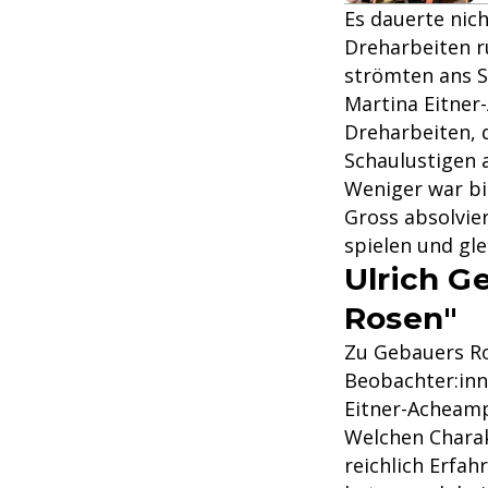
Es dauerte nich
Dreharbeiten r
strömten ans S
Martina Eitner-
Dreharbeiten, 
Schaulustigen a
Weniger war bi
Gross absolvier
spielen und gl
Ulrich G
Rosen"
Zu Gebauers Rol
Beobachter:inn
Eitner-Acheam
Welchen Charak
reichlich Erfa