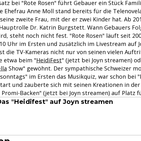
atz bei "Rote Rosen" führt Gebauer ein Stück Famili
 Ehefrau Anne Moll stand bereits für die Telenovel
 seine zweite Frau, mit der er zwei Kinder hat. Ab 201
 Hauptrolle Dr. Katrin Burgstett. Wann Gebauers Fo
rd, steht noch nicht fest. "Rote Rosen" läuft seit 2
10 Uhr im Ersten und zusätzlich im Livestream auf J
st die TV-Kameras nicht nur von seinen vielen Auftri
e etwa beim "
HeidiFest
" (jetzt bei Joyn streamen) o
lla
Show" gewöhnt. Der sympathische Schweizer mod
sonntags" im Ersten das Musikquiz, war schon bei "
rt und zauberte sich mit seinen Kreationen in der l
Promi-Backen" (jetzt bei Joyn streamen) auf Platz f
as "Heidifest" auf Joyn streamen
en