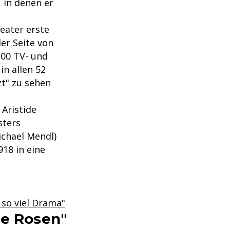
 in denen er
eater erste
er Seite von
00 TV- und
in allen 52
zt" zu sehen
 Aristide
sters
ichael Mendl)
18 in eine
 so viel Drama"
te Rosen"