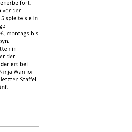
enerbe fort.
a vor der
5 spielte sie in
lge
006, montags bis
oyn.
tten in
der der
eriert bei
Ninja Warrior
etzten Staffel
ünf.