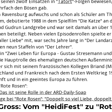
 seinen zwölf Einsätzen in "
Tatort
"-Folgen bewiesen,
hrfach den Bösen gab.
n Ravensburg aufwuchs und schon als Schüler am Th
, debütierte 1988 in dem Spielfilm "Die Katze" an d
d Gudrun Landgrebe und war seit damals an über 1
n beteiligt. Neben vielen Episodenrollen spielte er 
aller Liebe" mit, war sechs Jahre lang in "Der Landar
en neun Staffeln von "Der Lehrer".
 in "Zwei Leben für Europa - Gustav Stresemann und
die Hauptrolle des ehemaligen deutschen Außenmini
r sich mit seinem französischen Kollegen Briand (M
hland und Frankreich nach dem Ersten Weltkrieg 19
nft und in ein geeintes Europa zu führen.
Rote Rosen":
Das ist seine Rolle in der ARD-Daily-Soap
e bei "Rote Rosen": "Doppelt so viel Liebe, doppelt
Gross: Vom "HeidiFest" zu "Ro