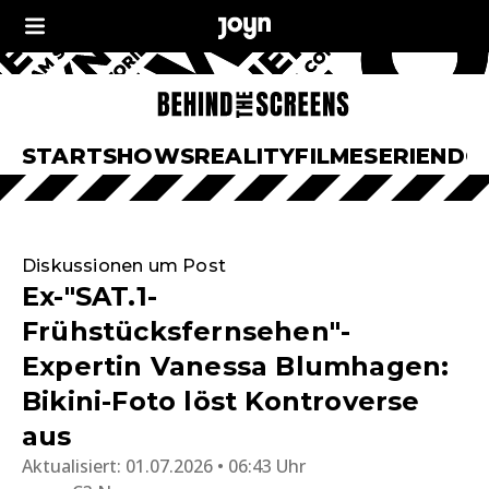
START
SHOWS
REALITY
FILME
SERIEN
DO
Diskussionen um Post
Ex-"SAT.1-
Frühstücksfernsehen"-
Expertin Vanessa Blumhagen:
Bikini-Foto löst Kontroverse
aus
Aktualisiert:
01.07.2026 • 06:43 Uhr