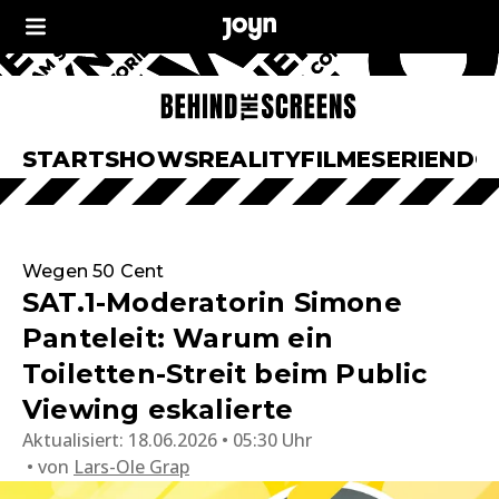
START
SHOWS
REALITY
FILME
SERIEN
DO
Wegen 50 Cent
SAT.1-Moderatorin Simone
Panteleit: Warum ein
Toiletten-Streit beim Public
Viewing eskalierte
Aktualisiert:
18.06.2026 • 05:30 Uhr
von
Lars-Ole Grap