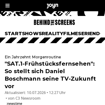
START
SHOWS
REALITY
FILME
SERIEN
DO
Ein Jahrzehnt Morgenroutine
"SAT.1-Frühstücksfernsehen":
So stellt sich Daniel
Boschmann seine TV-Zukunft
vor
Aktualisiert:
10.07.2026 • 12:27 Uhr
von
C3 Newsroom
:newstime