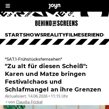
START
SHOWS
REALITY
FILME
SERIEN
DO
"SAT.1-Frühstücksfernsehen"
"Zu alt für diesen Scheiß":
Karen und Matze bringen
Festivalchaos und
Schlafmangel an ihre Grenzen
Aktualisiert:
14.06.2026 • 11:15 Uhr
von
Claudia Frickel