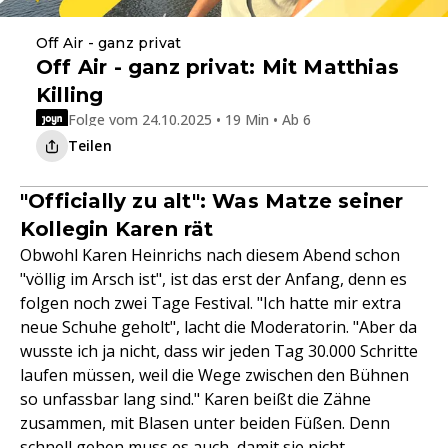
Off Air - ganz privat
Off Air - ganz privat: Mit Matthias
Killing
Folge vom 24.10.2025 • 19 Min • Ab 6
Teilen
"Officially zu alt": Was Matze seiner
Kollegin Karen rät
Obwohl Karen Heinrichs nach diesem Abend schon
"völlig im Arsch ist", ist das erst der Anfang, denn es
folgen noch zwei Tage Festival. "Ich hatte mir extra
neue Schuhe geholt", lacht die Moderatorin. "Aber da
wusste ich ja nicht, dass wir jeden Tag 30.000 Schritte
laufen müssen, weil die Wege zwischen den Bühnen
so unfassbar lang sind." Karen beißt die Zähne
zusammen, mit Blasen unter beiden Füßen. Denn
schnell gehen muss es auch, damit sie nicht