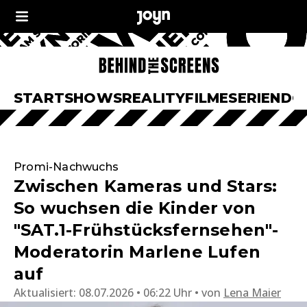
START
SHOWS
REALITY
FILME
SERIEN
DO
Promi-Nachwuchs
Zwischen Kameras und Stars:
So wuchsen die Kinder von
"SAT.1-Frühstücksfernsehen"-
Moderatorin Marlene Lufen
auf
Aktualisiert:
08.07.2026 • 06:22 Uhr
von
Lena Maier