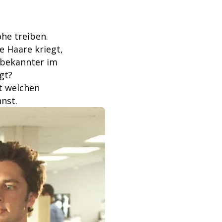
he treiben.
e Haare kriegt,
nbekannter im
gt?
t welchen
nst.