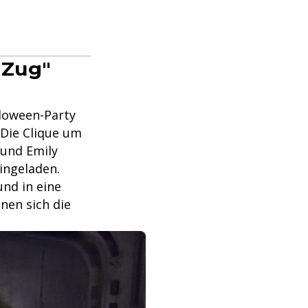
m Zug"
lloween-Party
 Die Clique um
 und Emily
eingeladen.
und in eine
nen sich die