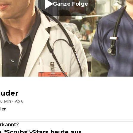
Ganze Folge
ruder
0 Min • Ab 6
ilen
erkannt?
e "Scrubs"-Stars heute aus