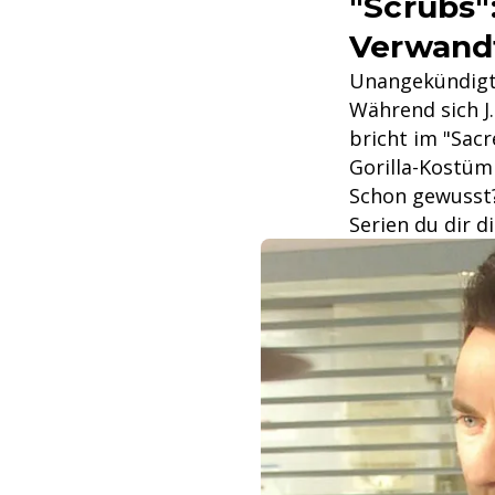
"Scrubs"
Verwand
Unangekündigte
Während sich J.
bricht im "Sac
Gorilla-Kostüm
Schon gewusst?
Serien du dir d