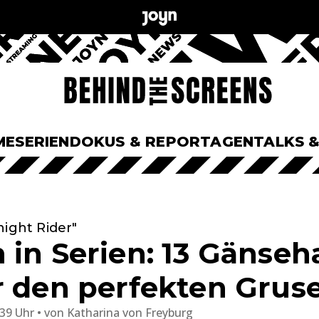
ME
SERIEN
DOKUS & REPORTAGEN
TALKS 
night Rider"
 in Serien: 13 Gänseh
r den perfekten Grus
:39 Uhr
von
Katharina von Freyburg