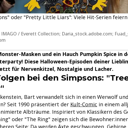
s" oder "Pretty Little Liars": Viele Hit-Serien feie
; IMAGO / Everett Collection; Daria_stock.adobe.com; Fuad
com
Monster-Masken und ein Hauch Pumpkin Spice in de
sterparty! Diese Halloween-Episoden deiner Liebl
etzt für Nervenkitzel, Nostalgie und Lacher.
Folgen bei den Simpsons: "Tr
r"
kenstein, Bart verwandelt sich in einen Werwolf und
n? Seit 1990 präsentiert der
Kult-Comic
in einem all
nimierte Albträume. Inspiriert von Klassikern des G
ning" oder "The Ring" zeigen sich die Bewohner:innen
beren Seite: Da werden Äxte geschwungen, Gehirne 