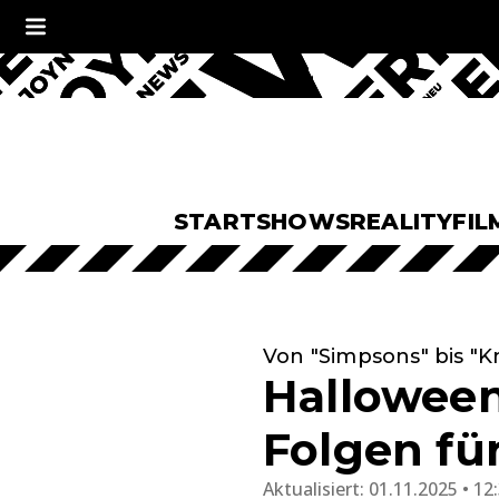
START
SHOWS
REALITY
FIL
Von "Simpsons" bis "K
Halloween
Folgen fü
Aktualisiert:
01.11.2025 • 12