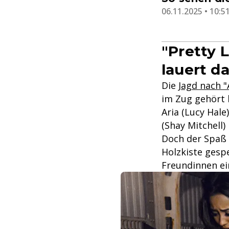
06.11.2025 • 10:5
"Pretty L
lauert d
Die
Jagd nach 
im Zug gehört 
Aria (Lucy Hale
(Shay Mitchell)
Doch der Spaß 
Holzkiste gespe
Freundinnen ei