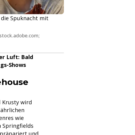
rn die Spuknacht mit
_stock.adobe.com;
r Luft: Bald
ings-Shows
eehouse
 Krusty wird
jährlichen
enres wie
 Springfields
präpariert und