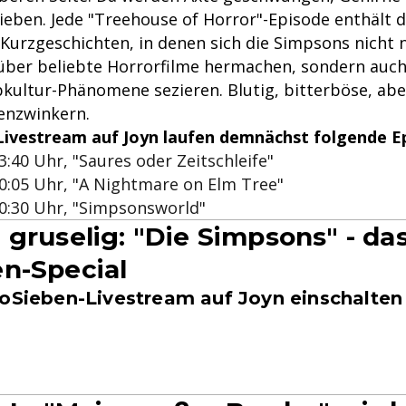
eben. Jede "Treehouse of Horror"-Episode enthält d
Kurzgeschichten, in denen sich die Simpsons nicht 
er beliebte Horrorfilme hermachen, sondern auch
pkultur-Phänomene sezieren. Blutig, bitterböse, ab
enzwinkern.
Livestream auf Joyn laufen demnächst folgende E
23:40 Uhr, "Saures oder Zeitschleife"
00:05 Uhr, "A Nightmare on Elm Tree"
00:30 Uhr, "Simpsonsworld"
 gruselig: "Die Simpsons" - da
n-Special
roSieben-Livestream auf Joyn einschalten