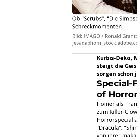
Ob "Scrubs", "Die Simpson
Schreckmomenten.
Bild: IMAGO / Ronald Grant
jesadaphorn_stock.adobe.
Kürbis-Deko, 
steigt die Gei
sorgen schon j
Special-
of Horro
Homer als Fran
zum Killer-Clow
Horrorspecial a
"Dracula", "Shi
von ihrer maka