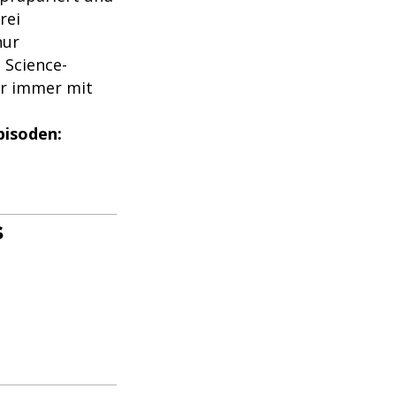
rei
nur
 Science-
er immer mit
pisoden:
s