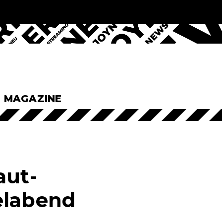
& MAGAZINE
aut-
elabend