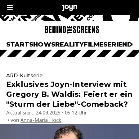
START
SHOWS
REALITY
FILME
SERIEN
DO
ARD-Kultserie
Exklusives Joyn-Interview mit
Gregory B. Waldis: Feiert er ein
"Sturm der Liebe"-Comeback?
Aktualisiert:
24.09.2025 • 05:12 Uhr
von
Anna-Maria Hock