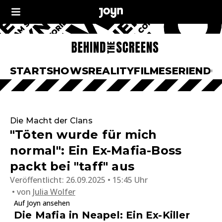
START
SHOWS
REALITY
FILME
SERIEN
DO
Die Macht der Clans
"Töten wurde für mich
normal": Ein Ex-Mafia-Boss
packt bei "taff" aus
Veröffentlicht:
26.09.2025 • 15:45 Uhr
von
Julia Wolfer
Auf Joyn ansehen
Die Mafia in Neapel: Ein Ex-Killer