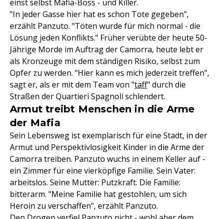
einst selbst Mafia-Boss - und Killer.
"In jeder Gasse hier hat es schon Tote gegeben",
erzählt Panzuto. "Töten wurde für mich normal - die
Lösung jeden Konflikts." Früher verübte der heute 50-
Jährige Morde im Auftrag der Camorra, heute lebt er
als Kronzeuge mit dem ständigen Risiko, selbst zum
Opfer zu werden. "Hier kann es mich jederzeit treffen",
sagt er, als er mit dem Team von "
taff
" durch die
Straßen der Quartieri Spagnoli schlendert.
Armut treibt Menschen in die Arme
der Mafia
Sein Lebensweg ist exemplarisch für eine Stadt, in der
Armut und Perspektivlosigkeit Kinder in die Arme der
Camorra treiben. Panzuto wuchs in einem Keller auf -
ein Zimmer für eine vierköpfige Familie. Sein Vater:
arbeitslos. Seine Mutter: Putzkraft. Die Familie:
bitterarm. "Meine Familie hat gestohlen, um sich
Heroin zu verschaffen", erzählt Panzuto.
Den Drogen verfiel Panzuto nicht - wohl aber dem