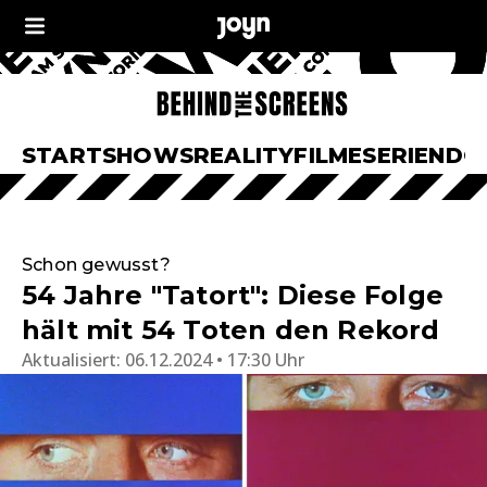
START
SHOWS
REALITY
FILME
SERIEN
DO
Schon gewusst?
54 Jahre "Tatort": Diese Folge
hält mit 54 Toten den Rekord
Aktualisiert:
06.12.2024 • 17:30 Uhr