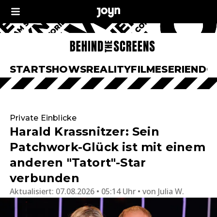
START
SHOWS
REALITY
FILME
SERIEN
DO
Private Einblicke
Harald Krassnitzer: Sein
Patchwork-Glück ist mit einem
anderen "Tatort"-Star
verbunden
Aktualisiert:
07.08.2026 • 05:14 Uhr
von
Julia W.