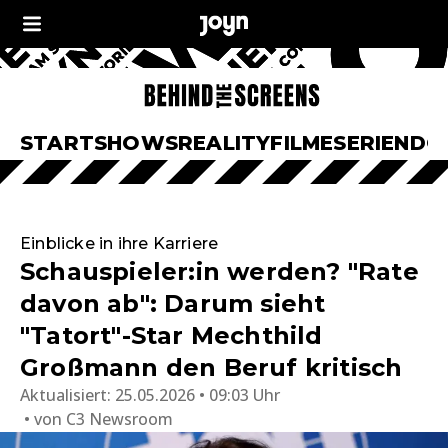
START
SHOWS
REALITY
FILME
SERIEN
DO
Einblicke in ihre Karriere
Schauspieler:in werden? "Rate
davon ab": Darum sieht
"Tatort"-Star Mechthild
Großmann den Beruf kritisch
Aktualisiert:
25.05.2026 • 09:03 Uhr
von
C3 Newsroom