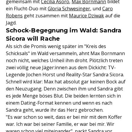
gemeinsam mit
Cecilia Asoro
,
Max Bornmann
bildet
ein Flucht-Duo mit
Gloria Schwesinger
, und
Caro
Robens
geht zusammen mit
Maurice Dziwak
auf die
Jagd.
Schock-Begegnung im Wald: Sandra
Sicora will Rache
Als sich die Promis wenig später im "Kreis des
Schicksals" im Wald versammeln, ahnt Max Bornmann
noch nicht, welches Unheil ihm droht. Plötzlich treten
zwei völlig neue Jäger:innen aus dem Dickicht: TV-
Legende Jochen Horst und Reality-Star Sandra Sicora.
Schnell wird klar: Max hat absolut gar keinen Bock auf
den Neuzugang. Denn zwischen ihm und Sandra gibt
es jede Menge böses Blut. Die beiden lernten sich in
einem Dating-Format kennen und wenn es nach
Sandra geht, wurde ihr das Herz gebrochen.
"Es war schon so weit, dass er bei mir mit dem Koffer
war. Ich war bei seiner Familie, er war bei mir. Wir
waren schon viel miteinander", packt Sandra vor