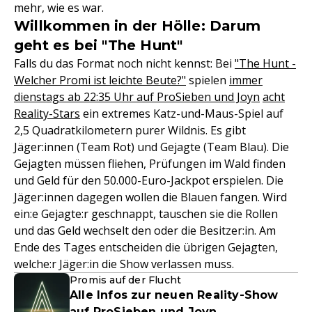
mehr, wie es war.
Willkommen in der Hölle: Darum
geht es bei "The Hunt"
Falls du das Format noch nicht kennst: Bei
"The Hunt -
Welcher Promi ist leichte Beute?"
spielen
immer
dienstags ab 22:35 Uhr auf ProSieben und Joyn
acht
Reality-Stars
ein extremes Katz-und-Maus-Spiel auf
2,5 Quadratkilometern purer Wildnis. Es gibt
Jäger:innen (Team Rot) und Gejagte (Team Blau). Die
Gejagten müssen fliehen, Prüfungen im Wald finden
und Geld für den 50.000-Euro-Jackpot erspielen. Die
Jäger:innen dagegen wollen die Blauen fangen. Wird
ein:e Gejagte:r geschnappt, tauschen sie die Rollen
und das Geld wechselt den oder die Besitzer:in. Am
Ende des Tages entscheiden die übrigen Gejagten,
welche:r Jäger:in die Show verlassen muss.
Promis auf der Flucht
Alle Infos zur neuen Reality-Show
auf ProSieben und Joyn