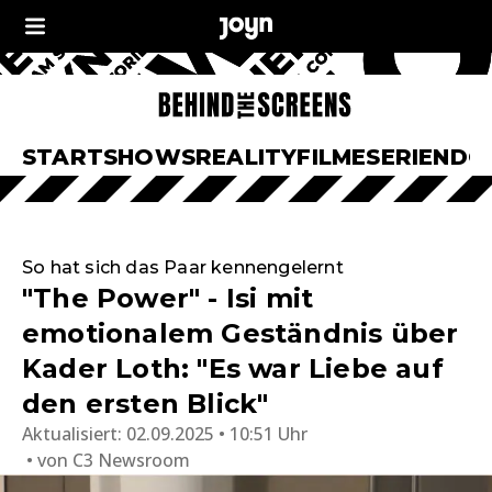
START
SHOWS
REALITY
FILME
SERIEN
DO
So hat sich das Paar kennengelernt
"The Power" - Isi mit
emotionalem Geständnis über
Kader Loth: "Es war Liebe auf
den ersten Blick"
Aktualisiert:
02.09.2025 • 10:51 Uhr
von
C3 Newsroom