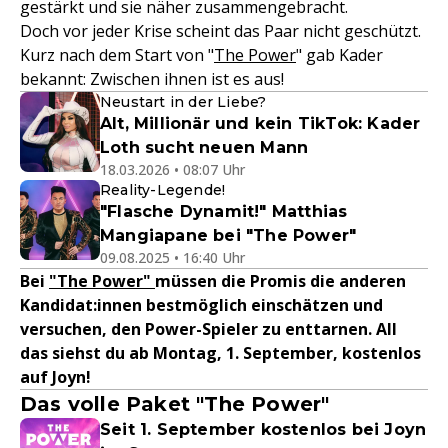
gestärkt und sie näher zusammengebracht.
Doch vor jeder Krise scheint das Paar nicht geschützt.
Kurz nach dem Start von "
The Power
" gab Kader
bekannt: Zwischen ihnen ist es aus!
Neustart in der Liebe?
Alt, Millionär und kein TikTok: Kader
Loth sucht neuen Mann
18.03.2026 • 08:07 Uhr
Reality-Legende!
"Flasche Dynamit!" Matthias
Mangiapane bei "The Power"
09.08.2025 • 16:40 Uhr
Bei
"The Power"
müssen die Promis die anderen
Kandidat:innen bestmöglich einschätzen und
versuchen, den Power-Spieler zu enttarnen.
All
das siehst du ab Montag, 1. September, kostenlos
auf Joyn!
Das volle Paket "The Power"
Seit 1. September kostenlos bei Joyn