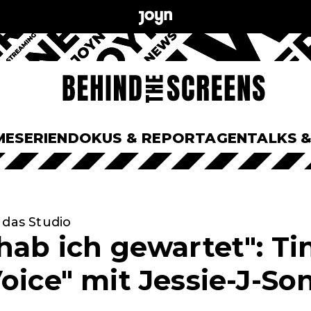
ME
SERIEN
DOKUS & REPORTAGEN
TALKS 
 das Studio
hab ich gewartet": Ti
oice" mit Jessie-J-Son