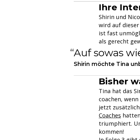
Ihre Inte
Shirin und Nico
wird auf dieser
ist fast unmögl
als gerecht ge
Auf sowas wie
Shirin möchte Tina un
Bisher w
Tina hat das Si
coachen, wenn 
jetzt zusätzlic
Coaches
hatten
triumphiert. Um
kommen!
In Folge 3 gibt