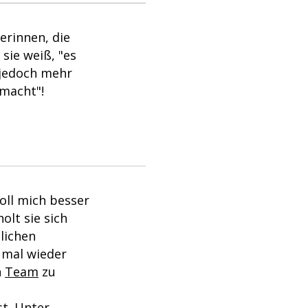
gerinnen, die
 sie weiß, "es
J jedoch mehr
emacht"!
soll mich besser
olt sie sich
lichen
 mal wieder
n
Team
zu
st. Unter