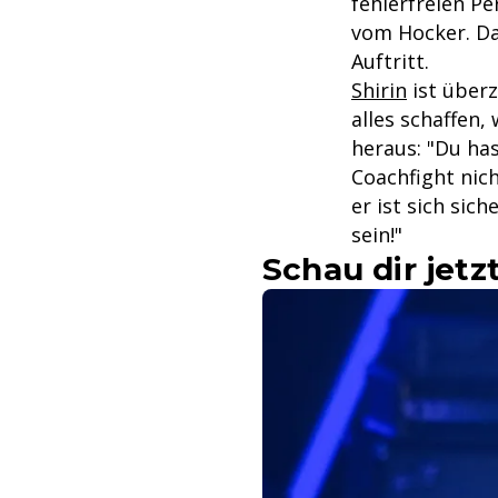
fehlerfreien Pe
vom Hocker. Da
Auftritt.
Shirin
ist überz
alles schaffen, 
heraus: "Du has
Coachfight nic
er ist sich sic
sein!"
Schau dir jetz