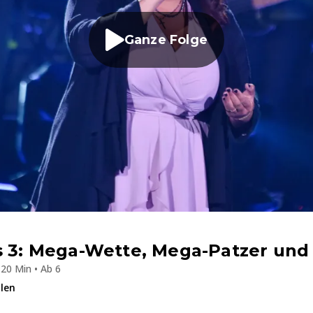
Ganze Folge
s 3: Mega-Wette, Mega-Patzer und
20 Min • Ab 6
ilen