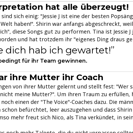
rpretation hat alle überzeugt!
 sind sich einig: "Jessie J ist eine der besten Popsän
 Welt haben!". Shirin war anfangs abgeschreckt, weil
ich", diese Songs gut zu performen. Tina ist Jessie 
worden und hat trotzdem ihr "eigenes Ding draus g
 dich hab ich gewartet!
bedingt für ihr Team gewinnen.
ar ihre Mutter ihr Coach
ngen von ihrer Mutter gelernt und stellt fest: "Wer 
nicht meine Mutter?". Um ihren Traum zu erfüllen, h
h noch einen der "The Voice"-Coaches dazu. Die männ
 schon befürchtet, leer auszugehen und dass Shirin
so mehr freut sich Nico, als Tina verkündet, in sei
 es noch mehr Talente, die du nicht verpassen sollte