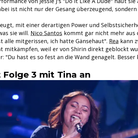
rformance von Jessie J's "Do It Like A Dude" haut sie
bei ist nicht nur der Gesang überzeugend, sondern
eugt, mit einer derartigen Power und Selbstsicherh
was sie will.
Nico Santos
kommt gar nicht mehr aus
t alle mitgerissen, ich hatte Gänsehaut".
Rea
kann z
ht mitkämpfen, weil er von Shirin direkt geblockt w
her: "Du hast es so fest an die Wand genagelt. Besser
t Folge 3 mit Tina an