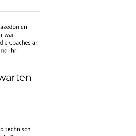
 Mazedonien
er war
 die Coaches an
und ihr
rwarten
nd technisch