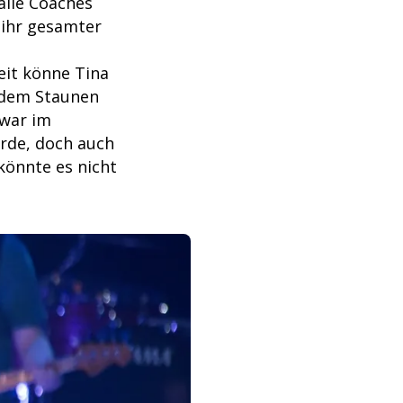
 alle Coaches
 ihr gesamter
eit könne Tina
 dem Staunen
war im
urde, doch auch
 könnte es nicht