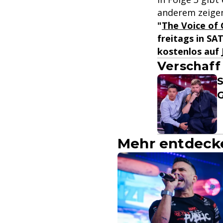
anderem zeige
"
The Voice of
freitags in SA
kostenlos auf 
Verschaff
S
Mehr entdeck