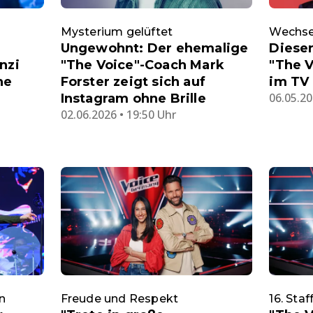
Mysterium gelüftet
Wechsel
Ungewohnt: Der ehemalige
Dieser
nzi
"The Voice"-Coach Mark
"The V
he
Forster zeigt sich auf
im TV
06.05.20
Instagram ohne Brille
02.06.2026 • 19:50 Uhr
in
Freude und Respekt
16. Sta