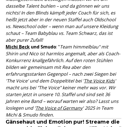
dasselbe Talent buhlen – und da gönnen wir uns
nichts! In den Blinds kämpft jeder Coach für sich, es
heißt jetzt aber in der neuen Staffel auch Oldschool
vs. Newschool oder – wenn man auf unsere Kleidung
schaut – Team Babyblau vs. Team Schwarz, das ist
aber purer Zufall!
Michi Beck
und Smudo
: "
Team himmelblau" mit
Shirin und Nico ist harmlos angemalt, aber als Coach-
Konkurrenz knallgefährlich. Auf den roten Stühlen
bilden wir gemeinsam mit Rea aber den
erfahrungsstarken Gegenpol – nach zwei Siegen bei
'The Voice' und dem Doppeltitel bei '
The Voice Kids
'
macht uns bei "The Voice" keiner mehr was vor. Wir
starten jetzt in unsere 10. Staffel und sind seit 36
Jahren eine Band – worauf warten wir also? Lasst uns
loslegen und '
The Voice of Germany
' 2025 in Team
Michi & Smudo finden.
Gänsehaut und Emotion pur! Streame die