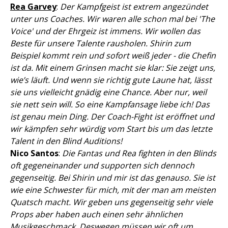
Rea Garvey
:
Der Kampfgeist ist extrem angezündet
unter uns Coaches. Wir waren alle schon mal bei 'The
Voice' und der Ehrgeiz ist immens. Wir wollen das
Beste für unsere Talente rausholen. Shirin zum
Beispiel kommt rein und sofort weiß jeder - die Chefin
ist da. Mit einem Grinsen macht sie klar: Sie zeigt uns,
wie’s läuft. Und wenn sie richtig gute Laune hat, lässt
sie uns vielleicht gnädig eine Chance. Aber nur, weil
sie nett sein will. So eine Kampfansage liebe ich! Das
ist genau mein Ding. Der Coach-Fight ist eröffnet und
wir kämpfen sehr würdig vom Start bis um das letzte
Talent in den Blind Auditions!
Nico Santos
:
Die Fantas und Rea fighten in den Blinds
oft gegeneinander und supporten sich dennoch
gegenseitig. Bei Shirin und mir ist das genauso. Sie ist
wie eine Schwester für mich, mit der man am meisten
Quatsch macht. Wir geben uns gegenseitig sehr viele
Props aber haben auch einen sehr ähnlichen
Musikgeschmack. Deswegen müssen wir oft um