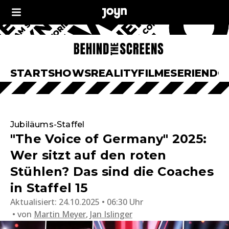
START
SHOWS
REALITY
FILME
SERIEN
DO
Jubiläums-Staffel
"The Voice of Germany" 2025:
Wer sitzt auf den roten
Stühlen? Das sind die Coaches
in Staffel 15
Aktualisiert:
24.10.2025 • 06:30 Uhr
von
Martin Meyer
,
Jan Islinger