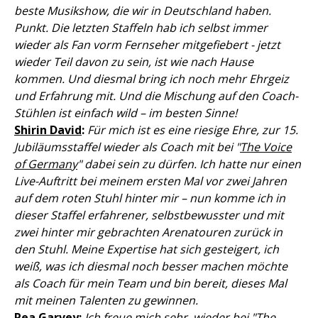
beste Musikshow, die wir in Deutschland haben.
Punkt. Die letzten Staffeln hab ich selbst immer
wieder als Fan vorm Fernseher mitgefiebert - jetzt
wieder Teil davon zu sein, ist wie nach Hause
kommen. Und diesmal bring ich noch mehr Ehrgeiz
und Erfahrung mit. Und die Mischung auf den Coach-
Stühlen ist einfach wild – im besten Sinne!
Shirin David
:
Für mich ist es eine riesige Ehre, zur 15.
Jubiläumsstaffel wieder als Coach mit bei "
The Voice
of Germany
" dabei sein zu dürfen. Ich hatte nur einen
Live-Auftritt bei meinem ersten Mal vor zwei Jahren
auf dem roten Stuhl hinter mir – nun komme ich in
dieser Staffel erfahrener, selbstbewusster und mit
zwei hinter mir gebrachten Arenatouren zurück in
den Stuhl. Meine Expertise hat sich gesteigert, ich
weiß, was ich diesmal noch besser machen möchte
als Coach für mein Team und bin bereit, dieses Mal
mit meinen Talenten zu gewinnen.
Rea Garvey:
Ich freue mich sehr, wieder bei "The