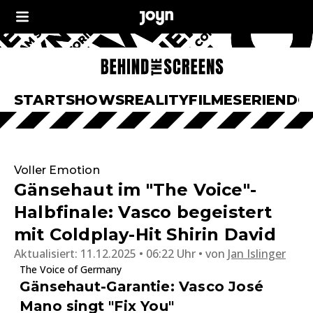
START
SHOWS
REALITY
FILME
SERIEN
DO
Voller Emotion
Gänsehaut im "The Voice"-
Halbfinale: Vasco begeistert
mit Coldplay-Hit Shirin David
Aktualisiert:
11.12.2025 • 06:22 Uhr
von
Jan Islinger
The Voice of Germany
Gänsehaut-Garantie: Vasco José
Mano singt "Fix You"