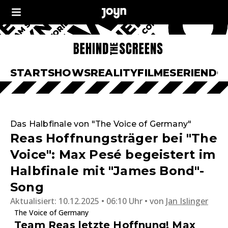
START
SHOWS
REALITY
FILME
SERIEN
DO
Das Halbfinale von "The Voice of Germany"
Reas Hoffnungsträger bei "The
Voice": Max Pesé begeistert im
Halbfinale mit "James Bond"-
Song
Aktualisiert:
10.12.2025 • 06:10 Uhr
von
Jan Islinger
The Voice of Germany
Team Reas letzte Hoffnung! Max