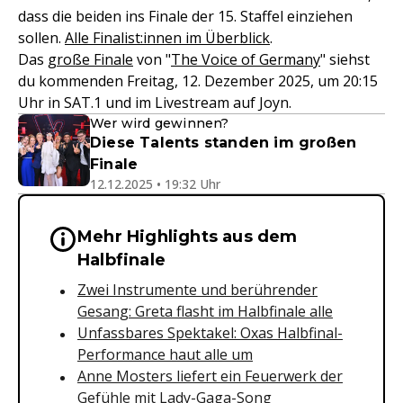
dass die beiden ins Finale der 15. Staffel einziehen
sollen.
Alle Finalist:innen im Überblick
.
Das
große Finale
von "
The Voice of Germany
" siehst
du kommenden Freitag, 12. Dezember 2025, um 20:15
Uhr in SAT.1 und im Livestream auf Joyn.
Wer wird gewinnen?
Diese Talents standen im großen
Finale
12.12.2025 • 19:32 Uhr
Mehr Highlights aus dem
Wichtige Hinweise & Informationen 
Halbfinale
Zwei Instrumente und berührender
Gesang: Greta flasht im Halbfinale alle
Unfassbares Spektakel: Oxas Halbfinal-
Performance haut alle um
Anne Mosters liefert ein Feuerwerk der
Gefühle mit Lady-Gaga-Song