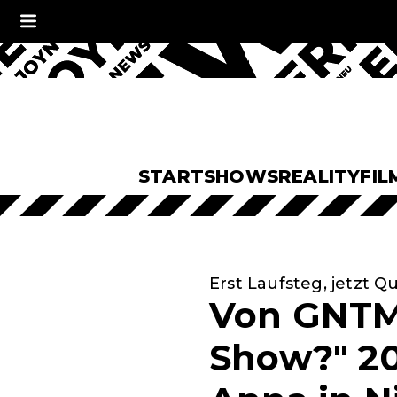
START
SHOWS
REALITY
FIL
Erst Laufsteg, jetzt Q
Von GNTM 
Show?" 20