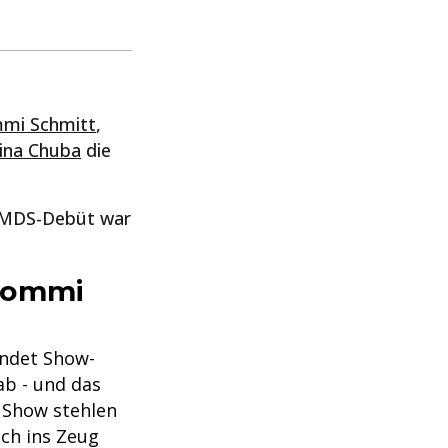
mi Schmitt
,
ina Chuba
die
WSMDS-Debüt war
 Tommi
zündet Show-
ab - und das
e Show stehlen
ich ins Zeug