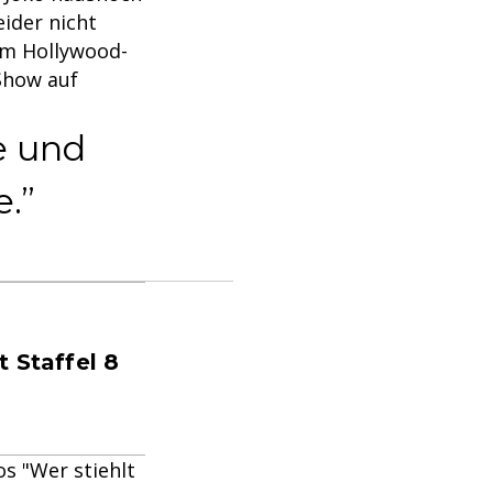
eider nicht
sem Hollywood-
 Show auf
e und
e.
 Staffel 8
os "Wer stiehlt