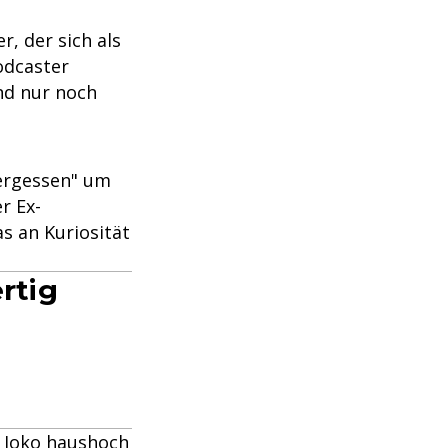
, der sich als
odcaster
nd nur noch
vergessen" um
r Ex-
s an Kuriosität
rtig
 Joko haushoch