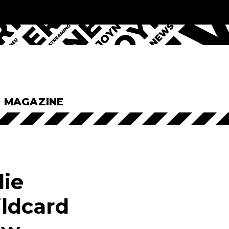
& MAGAZINE
die
ildcard