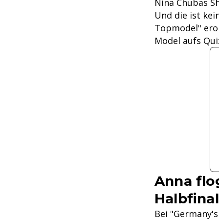
Nina Chubas Sh
Und die ist kei
Topmodel
" er
Model aufs Quiz
Anna flo
Halbfina
Bei "Germany's