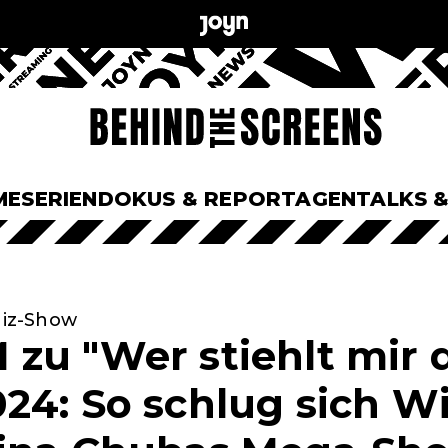
ME
SERIEN
DOKUS & REPORTAGEN
TALKS 
uiz-Show
zu "Wer stiehlt mir 
24: So schlug sich W