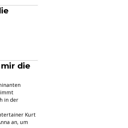
die
 mir die
lminanten
rnimmt
h in der
tertainer Kurt
Anna an, um