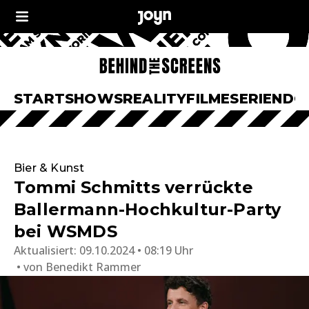
START
SHOWS
REALITY
FILME
SERIEN
DO
Bier & Kunst
Tommi Schmitts verrückte
Ballermann-Hochkultur-Party
bei WSMDS
Aktualisiert:
09.10.2024 • 08:19 Uhr
von
Benedikt Rammer