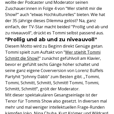
wollte der Podcaster und Moderator seinen
Zuschauer:innen in Folge 4 von "Wer stiehlt mir die
Show?" auch "etwas Hochkulturelles" bieten. Wie hat
der 35-Jährige dieses Dilemma gelöst? Na, ganz
einfach, der TV-Star macht beides! "Prollig und ab und
zu niveauvoll", drückt es Tommi selbst passend aus.
"Prollig und ab und zu niveauvoll"
Diesem Motto wird zu Beginn direkt Genüge getan.
Tommi spielt zum Auftakt von "
Wer stiehlt Tommi
Schmitt die Show?
" zunächst gefühlvoll am Klavier,
bevor er gefühlt sechs Gänge höher schaltet und
seine ganz eigene Coverversion von Lorenz Büffels
Partyhit "Johnny Däbb" zum Besten gibt. „Tommi,
Tommi, Schmitt, Schmitt, Schmitt! Tommi, Tommi,
Schmitt, Schmitt!", grölt der Moderator.
Mit dieser spektakulären Gesangseinlage ist der
Tenor für Tommis Show also gesetzt. In diversen mal
mehr und mal weniger intellektuellen Frage-Runden
kämpfen
Joko
,
Nina Chuba
,
Kurt Krömer
und Wildcard