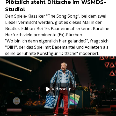
Plötzlich steht Dittsche im WSMDS-
Studio!
Den Spiele-Klassiker "The Song Song", bei dem zwei
Lieder vermischt werden, gibt es dieses Mal in der
Beatles-Edition. Bei "Es Paar einmal" erkennt Karoline
Herfurth viele prominente (Ex)-Pärchen.
"Wo bin ich denn eigentlich hier gelandet?", fragt sich
"Olli1", der das Spiel mit Bademantel und Adiletten als
seine berühmte Kunstfigur "Dittsche" moderiert.
Videoclip