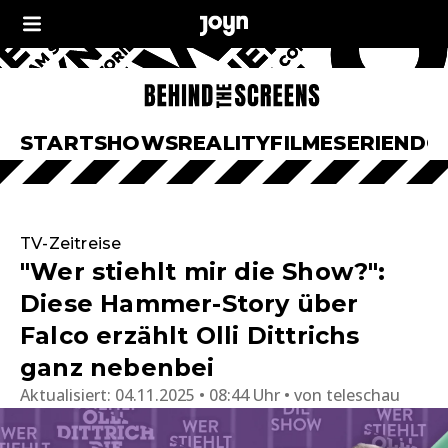
START
SHOWS
REALITY
FILME
SERIEN
DO
TV-Zeitreise
"Wer stiehlt mir die Show?":
Diese Hammer-Story über
Falco erzählt Olli Dittrichs
ganz nebenbei
Aktualisiert:
04.11.2025 • 08:44 Uhr
von
teleschau