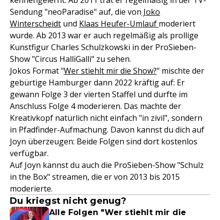
kennengelernt: Ab 2011 trat er regelmäßig in der TV-
Sendung "neoParadise" auf, die von
Joko
Winterscheidt
und
Klaas Heufer-Umlauf
moderiert
wurde. Ab 2013 war er auch regelmäßig als prollige
Kunstfigur Charles Schulzkowski in der ProSieben-
Show "Circus HalliGalli" zu sehen.
Jokos Format "
Wer stiehlt mir die Show?
" mischte der
gebürtige Hamburger dann 2022 kräftig auf: Er
gewann Folge 3 der vierten Staffel und durfte im
Anschluss Folge 4 moderieren. Das machte der
Kreativkopf natürlich nicht einfach "in zivil", sondern
in Pfadfinder-Aufmachung. Davon kannst du dich auf
Joyn überzeugen: Beide Folgen sind dort kostenlos
verfügbar.
Auf Joyn kannst du auch die ProSieben-Show "Schulz
in the Box" streamen, die er von 2013 bis 2015
moderierte.
Du kriegst nicht genug?
Alle Folgen "Wer stiehlt mir die