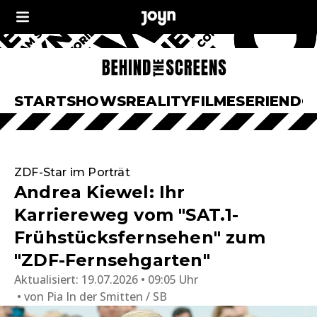
START
SHOWS
REALITY
FILME
SERIEN
DO
ZDF-Star im Porträt
Andrea Kiewel: Ihr
Karriereweg vom "SAT.1-
Frühstücksfernsehen" zum
"ZDF-Fernsehgarten"
Aktualisiert:
19.07.2026 • 09:05 Uhr
von
Pia In der Smitten / SB