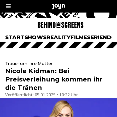
START
SHOWS
REALITY
FILME
SERIEN
DO
Trauer um ihre Mutter
Nicole Kidman: Bei
Preisverleihung kommen ihr
die Tränen
Veröffentlicht:
05.01.2025 • 10:22 Uhr