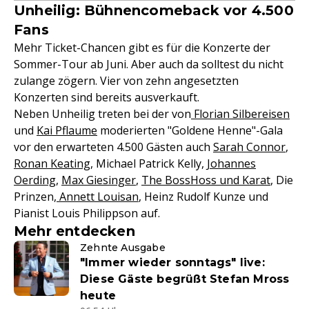
Unheilig: Bühnencomeback vor 4.500
Fans
Mehr Ticket-Chancen gibt es für die Konzerte der
Sommer-Tour ab Juni. Aber auch da solltest du nicht
zulange zögern. Vier von zehn angesetzten
Konzerten sind bereits ausverkauft.
Neben Unheilig treten bei der von
Florian Silbereisen
und
Kai Pflaume
moderierten "Goldene Henne"-Gala
vor den erwarteten 4.500 Gästen auch
Sarah Connor
,
Ronan Keating
, Michael Patrick Kelly,
Johannes
Oerding
,
Max Giesinger
,
The BossHoss und Karat
, Die
Prinzen,
Annett Louisan
, Heinz Rudolf Kunze und
Pianist Louis Philippson auf.
Mehr entdecken
Zehnte Ausgabe
"Immer wieder sonntags" live:
Diese Gäste begrüßt Stefan Mross
heute