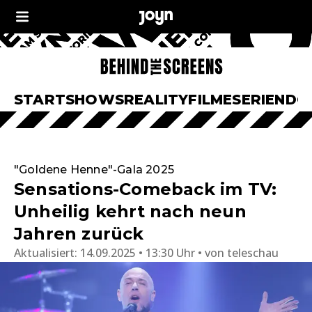
START
SHOWS
REALITY
FILME
SERIEN
DO
"Goldene Henne"-Gala 2025
Sensations-Comeback im TV:
Unheilig kehrt nach neun
Jahren zurück
Aktualisiert:
14.09.2025 • 13:30 Uhr
von
teleschau