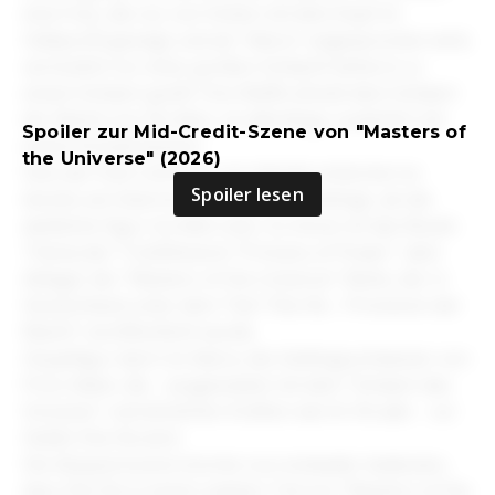
eine Frau, die nur von hinten mit dem Kopf im
Halbprofil gezeigt und als "Adora" angesprochen wird,
vermutlich vor einer großen Schlacht beherzt zu
einem Schwert greift. Ihre Waffe ähnelt dem Schwert
der Macht von He-Man, ist allerdings zusätzlich mit
Spoiler zur Mid-Credit-Szene von "Masters of
einem Kristall besetzt.
the Universe" (2026)
Fans der Kult-Cartoons von damals erkennen es
Spoiler lesen
bereits am Gitarren-Riff, das kurz anklingt, als die
weibliche Figur ins Bild rückt. Zu hören ist das Musik-
Thema der Trickfilmserie "Princess of Power", dem
Ableger der "Masters of the Universe"-Reihe, der in
Deutschland unter dem Titel "She-Ra - Prinzessin der
Macht" veröffentlicht wurde.
Hauptfigur darin ist Adora, die Zwillingsschwester von
Prinz Adam, die - ausgestattet mit dem "Schwert des
Schutzes" und ähnlichen Kräften wie ihr Bruder - zur
Heldin She-Ra wird.
Die Abspannszene könnte nun entweder bedeuten,
dass She-Ra in einem zweiten Teil von "Masters of the