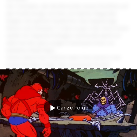
Der Charakter, der die Moral des neuen Kinofilms auf
den Punkt bringt, ist Orko, ein kleiner fliegender
Magier mit spitzem Zauberhut. Das tolpatschige
Wesen vom Planeten Trollan sorgt in der Serie immer
wieder für Slapstick-Einlagen und wurde damit vor
allem bei den ganz jungen Zuschauer:innen zur
beliebten Nebenfigur.
Seinen allerersten Auftritt hatte Orko direkt in der
ersten He-Man-Folge "Der kosmische Komet":
Ganze Folge