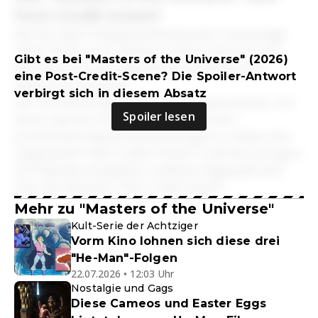
Post-Credit-Scene?
Wie bei vielen Hollywood-Blockbustern heutzutage
üblich, bietet auch "Masters of the Universe" nach
Gibt es bei "Masters of the Universe" (2026)
dem Abschluss der eigentlichen Handlung noch
eine Post-Credit-Scene? Die Spoiler-Antwort
weitere kurze Szenen.
verbirgt sich in diesem Absatz
Der Film besitzt gleich mehrere Abspannszenen, von
Spoiler lesen
denen zwei als Unterbrechung der ersten
prominenten Namenseinblendungen zu sehen sind
(sogenannte "Mid-Credits-Scenes") und eine erst ganz
am Ende des kompletten Lauftexts abgespielt wird
(also als klassische "Post-Credit-Scene").
Mehr zu "Masters of the Universe"
Kult-Serie der Achtziger
Vorm Kino lohnen sich diese drei
"He-Man"-Folgen
22.07.2026 • 12:03 Uhr
Nostalgie und Gags
Diese Cameos und Easter Eggs