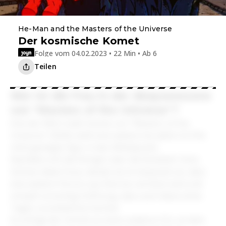
He-Man and the Masters of the Universe
Der kosmische Komet
Folge vom 04.02.2023 • 22 Min • Ab 6
Teilen
Wer ist die Frau in der Abspannszene
von "Masters of the Universe"?
Eine der Mid-Credit-Scenes von "Masters of the
Universe" (2026) stellt eine weitere bis dahin im Film
nicht gezeigte Figur in den Mittelpunkt.
Nachdem sich die Königin über die Rückkehr ihres
Sohnes Adam freut, deutet sie im Gespräch an, dass
eine weitere Person aus Eternos vermisst wird und
schöpft vorsichtig Hoffnung, dass auch diese eines
Tages zurückkehren könnte.
Es erfolgt der Schnitt an einen anderen Ort, an dem