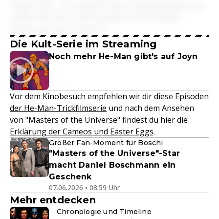
Wege steht - vorausgesetzt das Einspielergebnis des
ersten Films lässt die Produktion eines Sequels
lukrativ genug erscheinen.
Die Kult-Serie im Streaming
Noch mehr He-Man gibt's auf Joyn
Vor dem Kinobesuch empfehlen wir dir
diese Episoden
der He-Man-Trickfilmserie
und nach dem Ansehen
von "Masters of the Universe" findest du hier die
Erklärung der Cameos und Easter Eggs
.
Großer Fan-Moment für Boschi
"Masters of the Universe"-Star
macht Daniel Boschmann ein
Geschenk
07.06.2026 • 08:59 Uhr
Mehr entdecken
Chronologie und Timeline