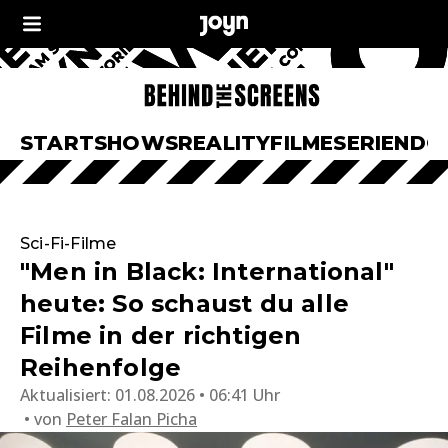
START
SHOWS
REALITY
FILME
SERIEN
DO
Sci-Fi-Filme
"Men in Black: International"
heute: So schaust du alle
Filme in der richtigen
Reihenfolge
Aktualisiert:
01.08.2026 • 06:41 Uhr
von
Peter Falan Picha