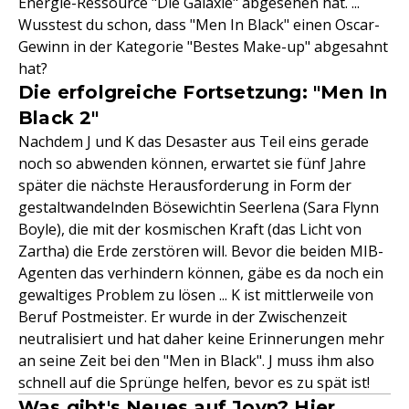
Energie-Ressource "Die Galaxie" abgesehen hat. ...
Wusstest du schon, dass "Men In Black" einen Oscar-
Gewinn in der Kategorie "Bestes Make-up" abgesahnt
hat?
Die erfolgreiche Fortsetzung: "Men In
Black 2"
Nachdem J und K das Desaster aus Teil eins gerade
noch so abwenden können, erwartet sie fünf Jahre
später die nächste Herausforderung in Form der
gestaltwandelnden Bösewichtin Seerlena (Sara Flynn
Boyle), die mit der kosmischen Kraft (das Licht von
Zartha) die Erde zerstören will. Bevor die beiden MIB-
Agenten das verhindern können, gäbe es da noch ein
gewaltiges Problem zu lösen ... K ist mittlerweile von
Beruf Postmeister. Er wurde in der Zwischenzeit
neutralisiert und hat daher keine Erinnerungen mehr
an seine Zeit bei den "Men in Black". J muss ihm also
schnell auf die Sprünge helfen, bevor es zu spät ist!
Was gibt's Neues auf Joyn? Hier