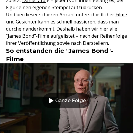
zuletzt
Daniel Craig
– jedem von ihnen gelang es, der
Figur einen eigenen Stempel aufzudrücken.
Und bei dieser schieren Anzahl unterschiedlicher
Filme
und Gesichter kann es schnell passieren, dass man
durcheinanderkommt. Deshalb haben wir hier alle
"James Bond"-Filme aufgelistet – nach der Reihenfolge
ihrer Veröffentlichung sowie nach Darstellern.
So entstanden die "James Bond"-
Filme
Ganze Folge