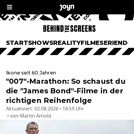
START
SHOWS
REALITY
FILME
SERIEN
DO
Ikone seit 60 Jahren
"007"-Marathon: So schaust du
die "James Bond"-Filme in der
richtigen Reihenfolge
Aktualisiert:
02.08.2026 • 16:59 Uhr
von
Martin Arnold