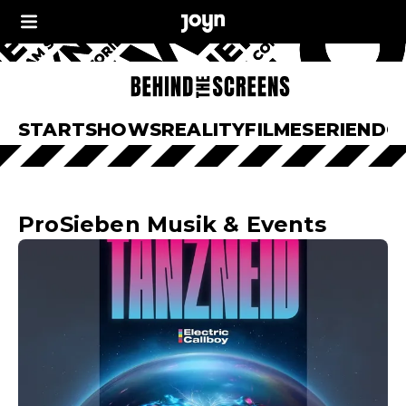
START
SHOWS
REALITY
FILME
SERIEN
DO
ProSieben Musik & Events