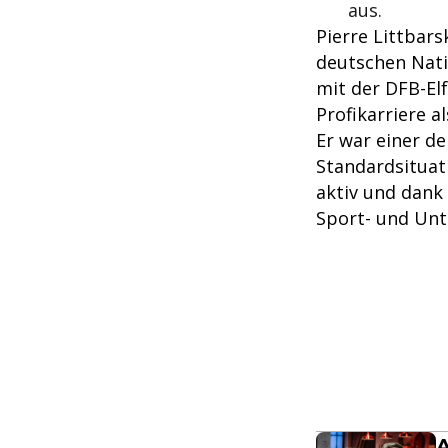
aus.
Pierre Littbars
deutschen Nati
mit der DFB-Elf
Profikarriere al
Er war einer d
Standardsituati
aktiv und dank
Sport- und Un
A