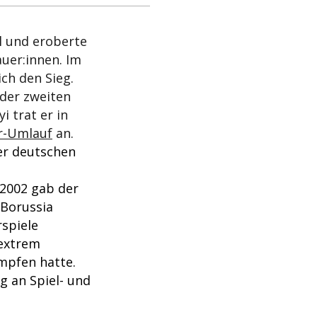
l und eroberte
uer:innen. Im
ch den Sieg.
 der zweiten
i trat er in
r-Umlauf
an.
er deutschen
 2002 gab der
 Borussia
rspiele
 extrem
ämpfen hatte.
g an Spiel- und