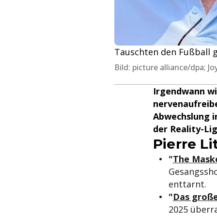
Tauschten den Fußball ge
Bild: picture alliance/dpa;
Irgendwann wir
nervenaufreib
Abwechslung in
der Reality-Li
Pierre Li
"
The Maske
Gesangsshow
enttarnt.
"
Das groß
2025 überra