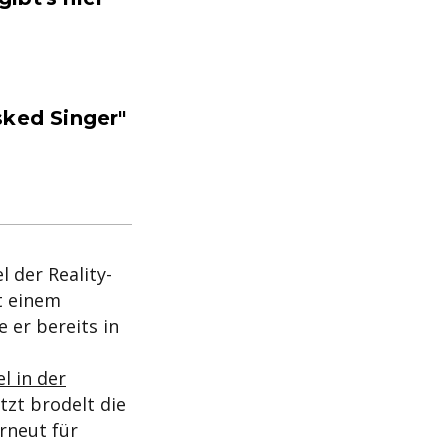
sked Singer"
 der Reality-
t einem
 er bereits in
l in der
tzt brodelt die
rneut für