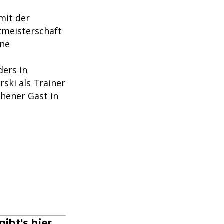
 mit der
tmeisterschaft
ine
ders in
rski als Trainer
ehener Gast in
ibt's hier