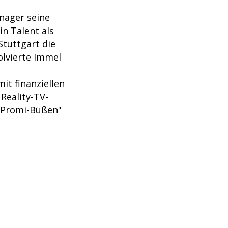
nager seine
n Talent als
tuttgart die
olvierte Immel
it finanziellen
Reality-TV-
e Promi-Büßen"