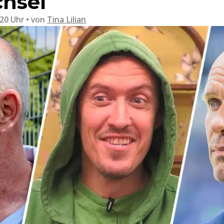
hsel
:20 Uhr
von
Tina Lilian