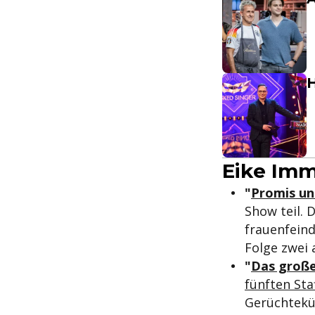
H
Eike Imm
"
Promis un
Show teil. 
frauenfeind
Folge zwei 
"
Das groß
fünften Sta
Gerüchteküc