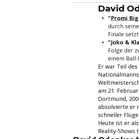
David O
"
Promi Big
durch seine
Finale setz
"Joko & Kl
Folge der z
einem Ball
Er war Teil de
Nationalmannsc
Weltmeistersch
am 21. Februar
Dortmund, 2006
absolvierte er
schneller Flüg
Heute ist er a
Reality-Shows te