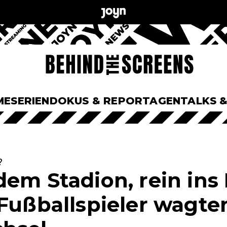
ME
SERIEN
DOKUS & REPORTAGEN
TALKS 
?
em Stadion, rein ins 
 Fußballspieler wagte