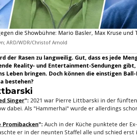
gen die Showbühne: Mario Basler, Max Kruse und Tho
 Joyn; ARD/WDR/Christof Arnold
d der Rasen zu langweilig. Gut, dass es jede Men
ende Reality- und Entertainment-Sendungen gibt, 
s Leben bringen. Doch können die einstigen Ball-P
ga bestehen?
ttbarski
d Singer
":
2021 war Pierre Littbarski in der fünften
 dabei. Als "Hammerhai" wurde er allerdings schon
e Promibacken
":
Auch in der Küche punktete der Ex-
schte er in der neunten Staffel alle und schied erst 