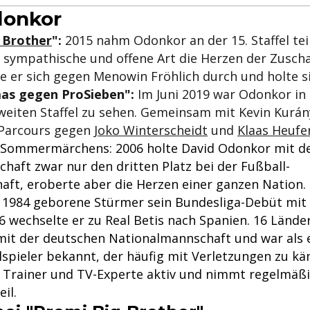
donkor
 Brother
":
2015 nahm Odonkor an der 15. Staffel tei
 sympathische und offene Art die Herzen der Zuscha
te er sich gegen Menowin Fröhlich durch und holte si
aas gegen ProSieben":
Im Juni 2019 war Odonkor in
weiten Staffel zu sehen. Gemeinsam mit Kevin Kurány
-Parcours gegen
Joko Winterscheidt
und
Klaas Heufe
s Sommermärchens: 2006 holte David Odonkor mit d
haft zwar nur den dritten Platz bei der Fußball-
aft, eroberte aber die Herzen einer ganzen Nation.
 1984 geborene Stürmer sein Bundesliga-Debüt mit
 wechselte er zu Real Betis nach Spanien. 16 Lände
 mit der deutschen Nationalmannschaft und war als
elspieler bekannt, der häufig mit Verletzungen zu k
ls Trainer und TV-Experte aktiv und nimmt regelmäßi
il.