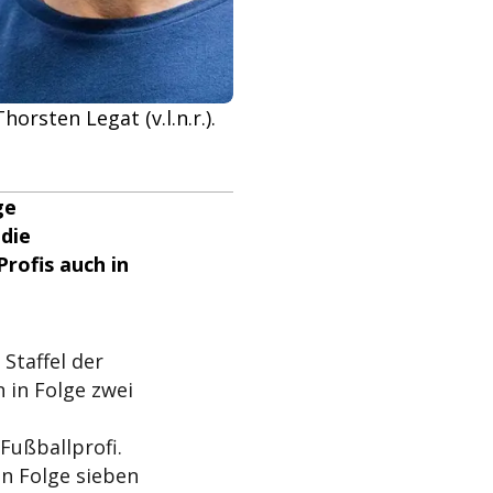
rsten Legat (v.l.n.r.).
ge
die
rofis auch in
 Staffel der
 in Folge zwei
Fußballprofi.
in Folge sieben