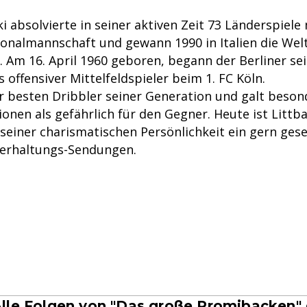
ki absolvierte in seiner aktiven Zeit 73 Länderspiele
onalmannschaft und gewann 1990 in Italien die Wel
. Am 16. April 1960 geboren, begann der Berliner se
s offensiver Mittelfeldspieler beim 1. FC Köln.
er besten Dribbler seiner Generation und galt beson
onen als gefährlich für den Gegner. Heute ist Littba
 seiner charismatischen Persönlichkeit ein gern ges
terhaltungs-Sendungen.
lle Folgen von "Das große Promibacken" g