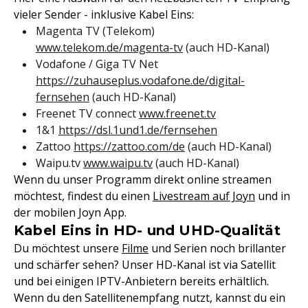
vieler Sender - inklusive Kabel Eins:
Magenta TV (Telekom)
www.telekom.de/magenta-tv
(auch HD-Kanal)
Vodafone / Giga TV Net
https://zuhauseplus.vodafone.de/digital-
fernsehen
(auch HD-Kanal)
Freenet TV connect
www.freenet.tv
1&1
https://dsl.1und1.de/fernsehen
Zattoo
https://zattoo.com/de
(auch HD-Kanal)
Waipu.tv
www.waipu.tv
(auch HD-Kanal)
Wenn du unser Programm direkt online streamen
möchtest, findest du einen
Livestream auf Joyn
und in
der mobilen Joyn App.
Kabel Eins in HD- und UHD-Qualität
Du möchtest unsere
Filme
und Serien noch brillanter
und schärfer sehen? Unser HD-Kanal ist via Satellit
und bei einigen IPTV-Anbietern bereits erhältlich.
Wenn du den Satellitenempfang nutzt, kannst du ein