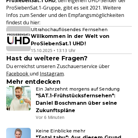
ProSiebenSat.1 UHD
, den eigenen UHD-Sender der
ProSiebenSat.1-Gruppe, gibt es seit 2021. Weitere
Infos zum Sender und den Empfangsmöglichkeiten
findest du hier:
Ultrahochauflösendes Fernsehen
Willkommen in der Welt von
ProSiebenSat.1 UHD!
15.10.2025 • 13:13 Uhr
Hast du weitere Fragen?
Du erreichst unseren Zuschauerservice über
Facebook
und
Instagram
.
Mehr entdecken
Ein Jahrzehnt morgens auf Sendung
"SAT.1-Frühstücksfernsehen":
Daniel Boschmann über seine
Zukunftspläne
Vor 6 Minuten
Keine Einblicke mehr
"Total tabu": Aus diesem Grund