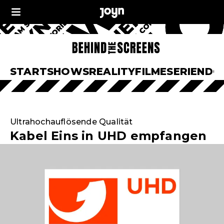
START
SHOWS
REALITY
FILME
SERIEN
DO
Ultrahochauflösende Qualität
Kabel Eins in UHD empfangen