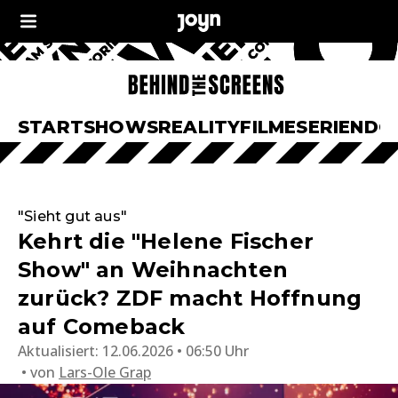
START
SHOWS
REALITY
FILME
SERIEN
DO
"Sieht gut aus"
Kehrt die "Helene Fischer
Show" an Weihnachten
zurück? ZDF macht Hoffnung
auf Comeback
Aktualisiert:
12.06.2026 • 06:50 Uhr
von
Lars-Ole Grap