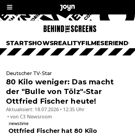
START
SHOWS
REALITY
FILME
SERIEN
DO
Deutscher TV-Star
80 Kilo weniger: Das macht
der "Bulle von Tölz"-Star
Ottfried Fischer heute!
Aktualisiert:
18.07.2026 • 12:35 Uhr
von
C3 Newsroom
:newstime
Ottfried Fischer hat 80 Kilo