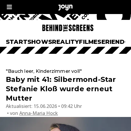
START
SHOWS
REALITY
FILME
SERIEN
DO
"Bauch leer, Kinderzimmer voll"
Baby mit 41: Silbermond-Star
Stefanie Kloß wurde erneut
Mutter
Aktualisiert:
15.06.2026 • 09:42 Uhr
von
Anna-Maria Hock