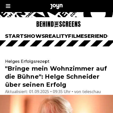
START
SHOWS
REALITY
FILME
SERIEN
DO
Helges Erfolgsrezept
"Bringe mein Wohnzimmer auf
die Bühne": Helge Schneider
über seinen Erfolg
Aktualisiert:
01.09.2025 • 09:35 Uhr
von
teleschau