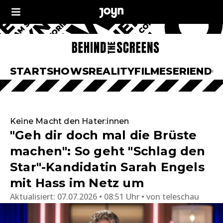
START
SHOWS
REALITY
FILME
SERIEN
DO
Keine Macht den Hater:innen
"Geh dir doch mal die Brüste
machen": So geht "Schlag den
Star"-Kandidatin Sarah Engels
mit Hass im Netz um
Aktualisiert:
07.07.2026 • 08:51 Uhr
von
teleschau