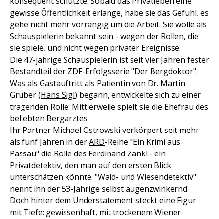
konsequent schützte: Sobald das Privatleben eine
gewisse Öffentlichkeit erlange, habe sie das Gefühl, es
gehe nicht mehr vorrangig um die Arbeit. Sie wolle als
Schauspielerin bekannt sein - wegen der Rollen, die
sie spiele, und nicht wegen privater Ereignisse.
Die 47-jährige Schauspielerin ist seit vier Jahren fester
Bestandteil der
ZDF
-Erfolgsserie
"Der Bergdoktor"
.
Was als Gastauftritt als Patientin von Dr. Martin
Gruber (
Hans Sigl
) begann, entwickelte sich zu einer
tragenden Rolle: Mittlerweile
spielt sie die Ehefrau des
beliebten Bergarztes
.
Ihr Partner Michael Ostrowski verkörpert seit mehr
als fünf Jahren in der
ARD
-Reihe "Ein Krimi aus
Passau" die Rolle des Ferdinand Zankl - ein
Privatdetektiv, den man auf den ersten Blick
unterschätzen könnte. "Wald- und Wiesendetektiv"
nennt ihn der 53-Jährige selbst augenzwinkernd.
Doch hinter dem Understatement steckt eine Figur
mit Tiefe: gewissenhaft, mit trockenem Wiener