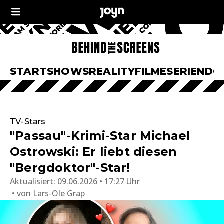
START
SHOWS
REALITY
FILME
SERIEN
DO
TV-Stars
"Passau"-Krimi-Star Michael
Ostrowski: Er liebt diesen
"Bergdoktor"-Star!
Aktualisiert:
09.06.2026 • 17:27 Uhr
von
Lars-Ole Grap