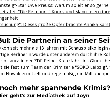
nsteig"-Star Uwe Preuss: Warum spielt er so gerne
heiratet: "Die Reimanns" Konny und Manu feiern ihre
angenheit
Versuchung": Dieses große Opfer brachte Annika Kärs
l: Die Partnerin an seiner Sei
 Okon seit mehr als 13 Jahren mit Schauspielkollegin
ürtige Berlinerin wurde unter anderem durch ihre Rol
rin Laura in der ZDF-Reihe "Kreuzfahrt ins Glück" b
t sie fest zum Team der Krimiserie "SOKO Leipzig", 
m Nowak ermittelt und regelmäßig ein Millionenp
 noch mehr spannende Krimis
ier geht's zur Mediathek auf Joyn