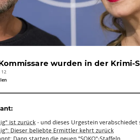
-Kommissare wurden in der Krimi-
b 12
ilen
se & Informationen zum Inhalt
ant:
g" ist zurück
- und dieses Urgestein verabschiedet 
g": Dieser beliebte Ermittler kehrt zurück
annt: Dann starten die neuen "SOKO"-Staffeln