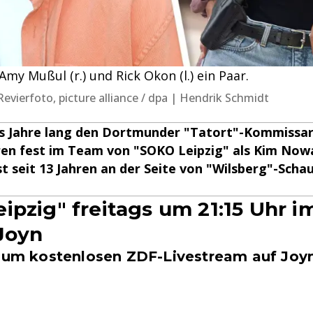
Amy Mußul (r.) und Rick Okon (l.) ein Paar.
/ Revierfoto, picture alliance / dpa | Hendrik Schmidt
chs Jahre lang den Dortmunder "Tatort"-Kommissar
ahren fest im Team von "SOKO Leipzig" als Kim Now
t seit 13 Jahren an der Seite von "Wilsberg"-Schau
ipzig" freitags um 21:15 Uhr 
Joyn
 zum kostenlosen ZDF-Livestream auf Joy