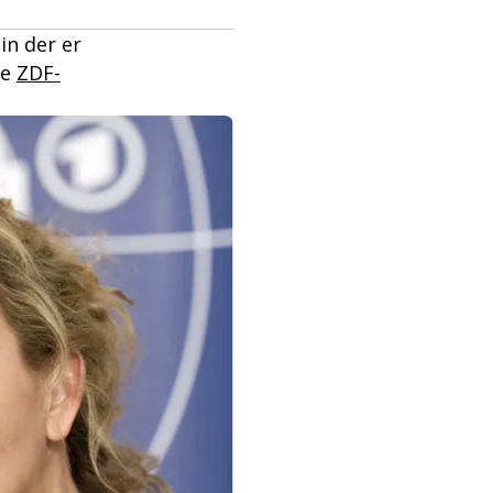
in der er
ie
ZDF-