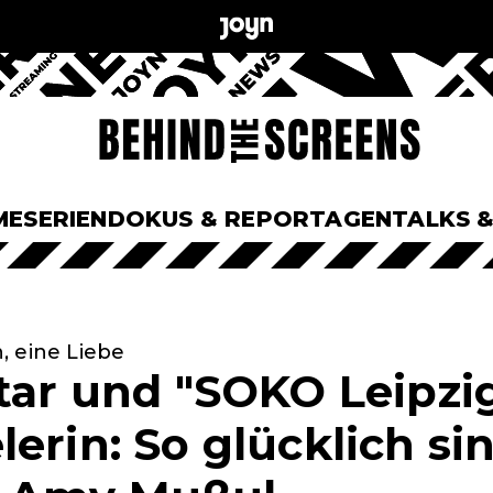
ME
SERIEN
DOKUS & REPORTAGEN
TALKS 
, eine Liebe
Star und "SOKO Leipzi
erin: So glücklich si