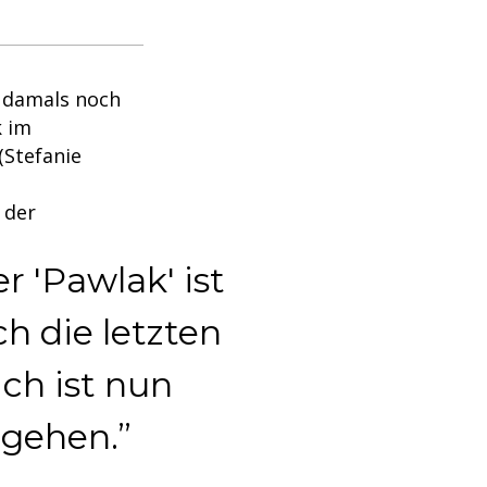
 damals noch
k im
(Stefanie
 der
r 'Pawlak' ist
h die letzten
ich ist nun
 gehen.