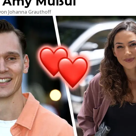
 Amy Mußul
von
Johanna Grauthoff