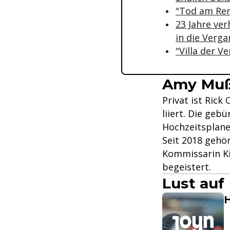
"Tod am Ren
23 Jahre ver
in die Verg
"Villa der 
Amy Mußu
Privat ist Rick
liiert. Die geb
Hochzeitsplane
Seit 2018 gehör
Kommissarin Ki
begeistert.
Lust auf
H