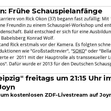
n: Frühe Schauspielanfänge
arriere von Rick Okon (37) begann fast zufällig: Mit
eine Freundin zu einem Schauspiel-Workshop und en
idenschaft. Bald entschied er sich für eine Ausbildu
t Babelsberg Konrad Wolf.
tand Rick erstmals vor der Kamera. Es folgten schnel
uktionen wie "Großstadtrevier", "
SOKO
" oder "Bell
erte er 2011 mit der Hauptrolle als transsexueller 
os". Dafür wurde er 2013 für den Deutschen Schausp
ipzig" freitags um 21:15 Uhr 
Joyn
 zum kostenlosen ZDF-Livestream auf Joy