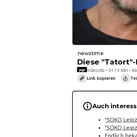
:newstime
Diese "Tatort"
Videoclip • 01:14 Min • A
Link kopieren
Te
Wichtige Hinwei
Auch interess
"SOKO Leipzi
"SOKO Leipzi
Endlich bek