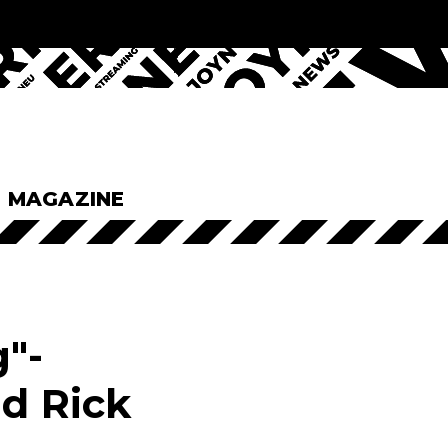
& MAGAZINE
g"-
nd Rick