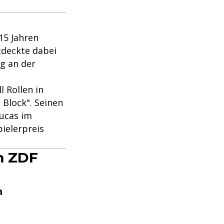
 15 Jahren
tdeckte dabei
ng an der
l Rollen in
a Block". Seinen
Lucas im
ielerpreis
im ZDF
n