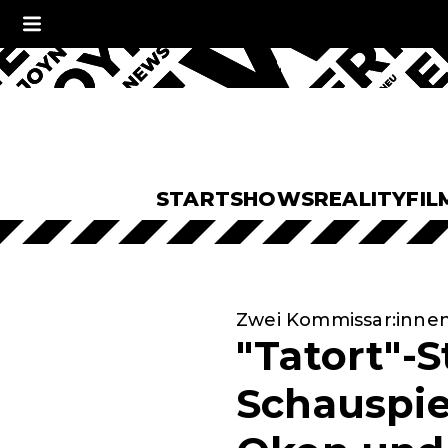
START
SHOWS
REALITY
FIL
Zwei Kommissar:innen
"Tatort"-
Schauspiel