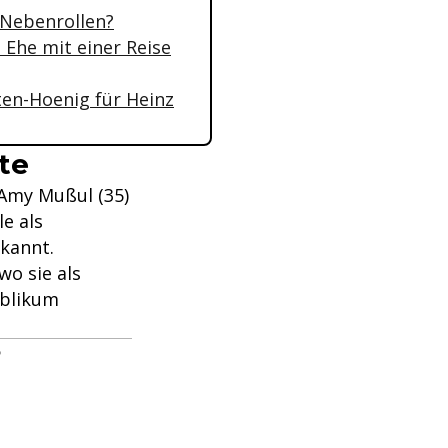
 Nebenrollen?
 Ehe mit einer Reise
ten-Hoenig für Heinz
te
 Amy Mußul (35)
le als
ekannt.
wo sie als
ublikum
?