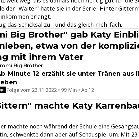
nz weit weg, als es damals noch richtig gut für die 
lle der "Walter" hatte sie in der Serie "Hinter Gittern
Einkommen erlangt.
g das Schicksal zu - und das gleich mehrfach.
mi Big Brother" gab Katy Einbli
enleben, etwa von der komplizi
g mit ihrem Vater
romi Big Brother
b Minute 12 erzählt sie unter Tränen aus 
Leben
Folge vom 23.11.2022 • 99 Min • Ab 12
Gittern" machte Katy Karrenb
er machte noch während der Schule eine Gesangsau
in, schwenkte dann aber auf Schauspiel um. Mit 23 