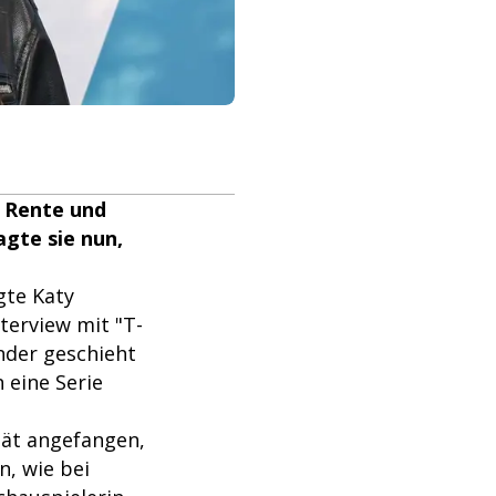
r Rente und
agte sie nun,
gte Katy
nterview mit "T-
under geschieht
 eine Serie
spät angefangen,
n, wie bei