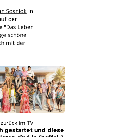
an Sosniok
in
auf der
ie "Das Leben
nige schöne
ch mit der
 zurück im TV
h gestartet und diese