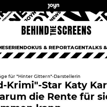
ME
SERIEN
DOKUS & REPORTAGEN
TALKS 
ge für "Hinter Gittern"-Darstellerin
d-Krimi"-Star Katy Ka
arum die Rente für si