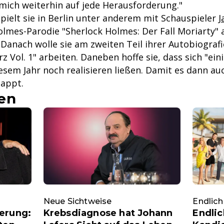
 mich weiterhin auf jede Herausforderung."
spielt sie in Berlin unter anderem mit Schauspieler
J
olmes-Parodie "Sherlock Holmes: Der Fall Moriarty" 
Danach wolle sie am zweiten Teil ihrer Autobiograf
urz Vol. 1" arbeiten. Daneben hoffe sie, dass sich "ei
esem Jahr noch realisieren ließen. Damit es dann au
lappt.
en
Neue Sichtweise
Endlich
erung:
Krebsdiagnose hat Johann
Endlic