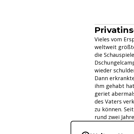
Privatin
Vieles vom Ers
weltweit größt
die Schauspiel
Dschungelcamp,
wieder schulden
Dann erkrankte
ihm gehabt hat
geriet abermal
des Vaters ve
zu können. Seit
rund zwei Jahre