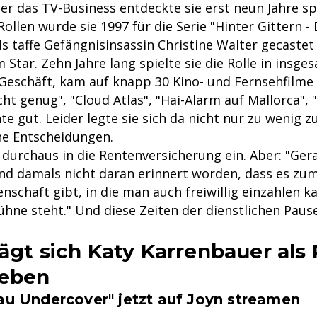
er das TV-Business entdeckte sie erst neun Jahre sp
Rollen wurde sie 1997 für die Serie "Hinter Gittern -
s taffe Gefängnisinsassin Christine Walter gecastet
Star. Zehn Jahre lang spielte sie die Rolle in insges
 Geschäft, kam auf knapp 30 Kino- und Fernsehfilme 
cht genug", "Cloud Atlas", "Hai-Alarm auf Mallorca", "
te gut. Leider legte sie sich da nicht nur zu wenig 
che Entscheidungen.
 durchaus in die Rentenversicherung ein. Aber: "Ger
ind damals nicht daran erinnert worden, dass es zum
schaft gibt, in die man auch freiwillig einzahlen 
Bühne steht." Und diese Zeiten der dienstlichen Pau
lägt sich Katy Karrenbauer als
Leben
rau Undercover" jetzt auf Joyn streamen