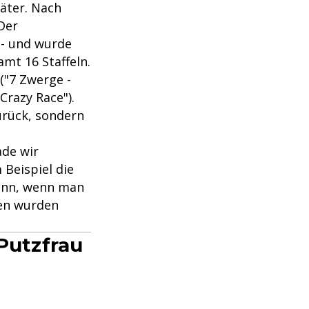
äter. Nach
 Der
 - und wurde
amt 16 Staffeln.
("7 Zwerge -
Crazy Race").
zurück, sondern
ade wir
 Beispiel die
kann, wenn man
sen wurden
 Putzfrau