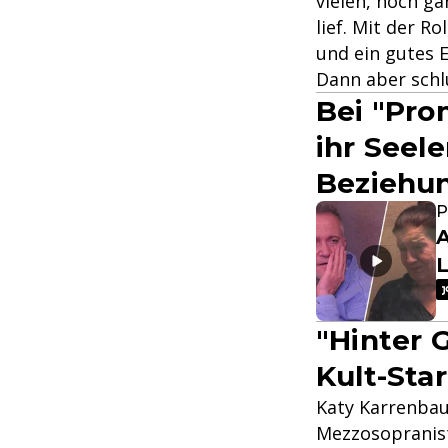
vielen, noch ga
lief. Mit der Ro
und ein gutes 
Dann aber schlu
Bei "Pro
ihr Seel
Beziehun
P
A
"Hinter 
Kult-Star
Katy Karrenbau
Mezzosopranist