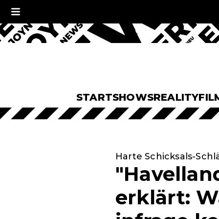
START
SHOWS
REALITY
FIL
Harte Schicksals-Schlä
"Havellan
erklärt: W