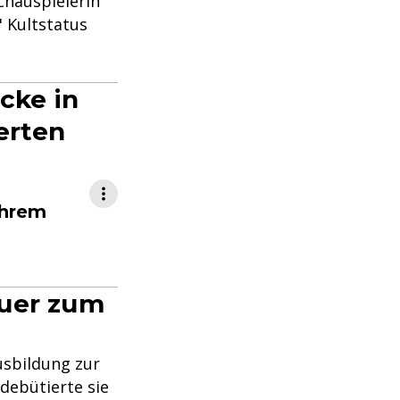
Schauspielerin
" Kultstatus
cke in
erten
ihrem
auer zum
sbildung zur
debütierte sie