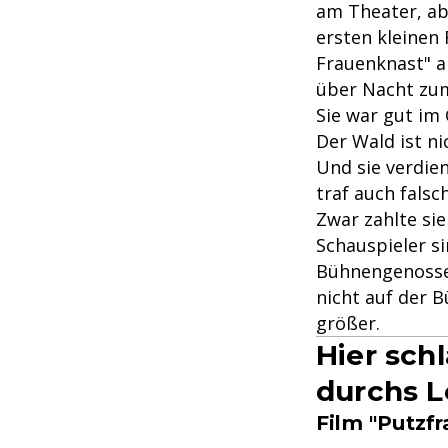
am Theater, ab
ersten kleinen 
Frauenknast" al
über Nacht zum 
Sie war gut im
Der Wald ist ni
Und sie verdien
traf auch fals
Zwar zahlte sie
Schauspieler s
Bühnengenossen
nicht auf der 
größer.
Hier sch
durchs 
Film "Putzf