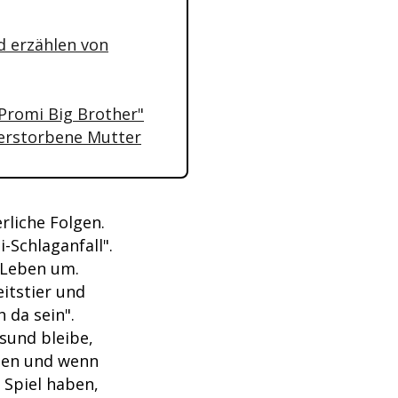
d erzählen von
"Promi Big Brother"
verstorbene Mutter
rliche Folgen.
-Schlaganfall".
 Leben um.
eitstier und
 da sein".
sund bleibe,
eben und wenn
 Spiel haben,