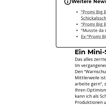
Wichtige Hinwei
Weitere News
"Promi Big 
Schickalssc
"Promi Big B
"Musste da 
Ex-"Promi B
Ein Mini
Das alles zerrt
Im vergangenen
Den "Warnschus
Mittlerweile ist
arbeite gern", 
Ihren Optimism
kann ich als S
Produktionen u