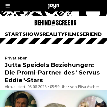
START
SHOWS
REALITY
FILME
SERIEN
DO
Privatleben
Jutta Speidels Beziehungen:
Die Promi-Partner des "Servus
Eddie"-Stars
Aktualisiert:
03.08.2026 • 05:59 Uhr
von
Elisa Ascher