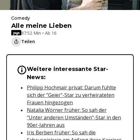
Comedy
Alle meine Lieben
87:52 Min • Ab 16
Teilen
Weitere interessante Star-
Wichtige Hinweise & Informationen 
News:
Philipp Hochmair privat: Darum fühlte
sich der "Geier"-Star zu verheirateten
Frauen hingezogen
Natalia Wörner früher: So sah der
"Unter anderen Umständen"-Star in den
90er-Jahren aus
Iris Berben früher: So sah die
Schauspielerin am Anfang ihrer Karriere