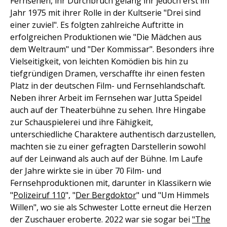
Fernsehen, ihr Durchbruch gelang ihr jedoch erst im
Jahr 1975 mit ihrer Rolle in der Kultserie "Drei sind
einer zuviel". Es folgten zahlreiche Auftritte in
erfolgreichen Produktionen wie "Die Mädchen aus
dem Weltraum" und "Der Kommissar". Besonders ihre
Vielseitigkeit, von leichten Komödien bis hin zu
tiefgründigen Dramen, verschaffte ihr einen festen
Platz in der deutschen Film- und Fernsehlandschaft.
Neben ihrer Arbeit im Fernsehen war Jutta Speidel
auch auf der Theaterbühne zu sehen. Ihre Hingabe
zur Schauspielerei und ihre Fähigkeit,
unterschiedliche Charaktere authentisch darzustellen,
machten sie zu einer gefragten Darstellerin sowohl
auf der Leinwand als auch auf der Bühne. Im Laufe
der Jahre wirkte sie in über 70 Film- und
Fernsehproduktionen mit, darunter in Klassikern wie
"
Polizeiruf 110
", "
Der Bergdoktor
" und "Um Himmels
Willen", wo sie als Schwester Lotte erneut die Herzen
der Zuschauer eroberte. 2022 war sie sogar bei
"The