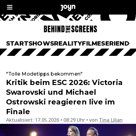
START
SHOWS
REALITY
FILME
SERIEN
DO
"Tolle Modetipps bekommen"
Kritik beim ESC 2026: Victoria
Swarovski und Michael
Ostrowski reagieren live im
Finale
Aktualisiert:
17.05.2026 • 08:29 Uhr
von
Tina Lilian