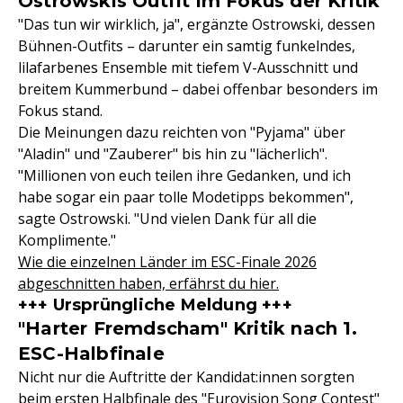
Ostrowskis Outfit im Fokus der Kritik
"Das tun wir wirklich, ja", ergänzte Ostrowski, dessen
Bühnen-Outfits – darunter ein samtig funkelndes,
lilafarbenes Ensemble mit tiefem V-Ausschnitt und
breitem Kummerbund – dabei offenbar besonders im
Fokus stand.
Die Meinungen dazu reichten von "Pyjama" über
"Aladin" und "Zauberer" bis hin zu "lächerlich".
"Millionen von euch teilen ihre Gedanken, und ich
habe sogar ein paar tolle Modetipps bekommen",
sagte Ostrowski. "Und vielen Dank für all die
Komplimente."
Wie die einzelnen Länder im ESC-Finale 2026
abgeschnitten haben, erfährst du hier.
+++ Ursprüngliche Meldung +++
"Harter Fremdscham" Kritik nach 1.
ESC-Halbfinale
Nicht nur die Auftritte der Kandidat:innen sorgten
beim ersten Halbfinale des "Eurovision Song Contest"