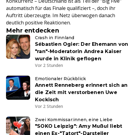
Konkurrenz – Deutschland ist als Teil der "Big Five"
automatisch für das Finale qualifiziert –, doch ihr
Auftritt überzeugte. Im Netz überwogen danach
deutlich positive Reaktionen.
Mehr entdecken
Crash in Finnland
Sébastien Ogier: Der Ehemann von
"ran"-Moderatorin Andrea Kaiser
wurde in Klinik geflogen
Vor 2 Stunden
Emotionaler Rückblick
Annett Renneberg erinnert sich an
die Zeit mit verstorbenen Uwe
Kockisch
Vor 2 Stunden
Zwei Kommissar:innen, eine Liebe
"SOKO Leipzig": Amy Mußul liebt
einen Ex-"Tatort"-Darsteller